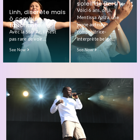
soleil de Bertrix.
Voici 6 ans, déjà,
Linh, discrète mais
Mentissa Aziza, une
ô combien
touchante.
jeune auteure-
Avec la Star Ac, il n’est
compositrice-
pas rare de voir…
interprète belge…
See Now
See Now