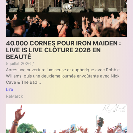
40.000 CORNES POUR IRON MAIDEN :
LIVE IS LIVE CLÔTURE 2026 EN
BEAUTÉ
5 juillet 2026
/
Après une ouverture lumineuse et euphorique avec Robbie
Williams, puis une deuxième journée envoûtante avec Nick
Cave & The Bad...
Lire
ReMarck