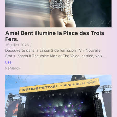
Amel Bent illumine la Place des Trois
Fers.
15 juillet 2026
/
Découverte dans la saison 2 de l’émission TV « Nouvelle
Star », coach à The Voice Kids et The Voice, actrice, voix...
Lire
ReMarck