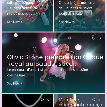
édition 2026 du
On parle énormément
Baudet’stival aura
de Dour ces derniers
ravivé des souvenirs…
jours dans la…
See Now
See Now
30
Olivia Stone prépare son Cirque
Royal au Baudet’stival.
Le parcours d’un artiste n’est pas toujours dessiné
comme une…
See Now
Mentissa,
15
31
rayonnante sous le