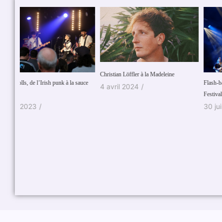
Christian Löffler à la Madeleine
 sauce
Flash-back festif au Bastogne Summer
4 avril 2024
/
Festival.
30 juin 2026
/