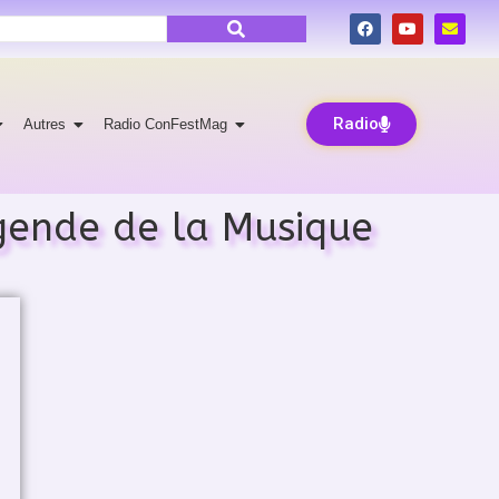
Radio
Autres
Radio ConFestMag
égende de la Musique