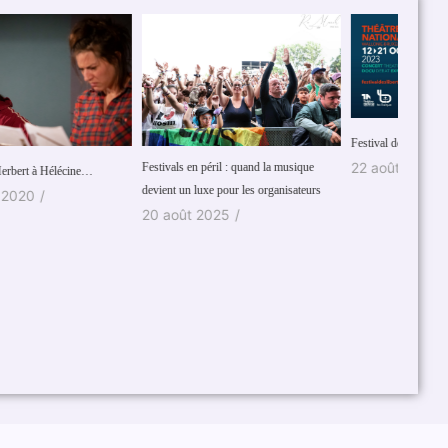
Festival des Libertés
22 août 2023
/
stivals en péril : quand la musique
Juliette
vient un luxe pour les organisateurs
21 oc
0 août 2025
/