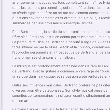
arrangements impeccables, tous complétant sa maîtrise lyriqu
dans les relations personnelles, cela se reflète dans des titre
se révèle également être un artiste socialement conscient.
questions environnementales et climatiques. De plus, « Movin
submergée par une croissance numérique illimitée.
Pour Bertrand Lani, la sortie de son premier album est une sou
frère aîné, Fred Lani, est bien connu parmi les amateurs d
Le parcours musical de Bertrand a débuté à l’âge de 27 ans lors
titres influencée par le blues, le folk et la country, condens
l’approche personnelle et introspective de Bertrand envers l
transformer ses chansons en un album.
La musique est profondément enracinée dans la famille Lani,
de Bertrand avec la guitare a commencé vers l’âge de 15 ou 16
un refuge dans la musique, et sa passion a été renforcée en o
Outre ses influences musicales, Bertrand préfère ne pas citer
diverses pour être catégorisées. Son style musical puise da
sonorités contemporaines, ainsi qu’un esprit distinctement am
de son art.
Bertrand Lani est, bien sûr, le frère cadet du célèbre Fred « 