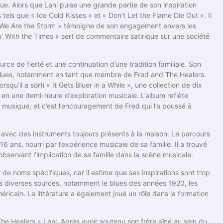
e. Alors que Lani puise une grande partie de son inspiration
s tels que « Ice Cold Kisses » et « Don’t Let the Flame Die Out ». Il
 « We Are the Storm » témoigne de son engagement envers les
’ With the Times » sert de commentaire satirique sur une société
rce de fierté et une continuation d’une tradition familiale. Son
e blues, notamment en tant que membre de Fred and The Healers.
qu’il a sorti « It Gets Bluer in a While », une collection de dix
ée en une demi-heure d’exploration musicale. L’album reflète
a musique, et c’est l’encouragement de Fred qui l’a poussé à
 avec des instruments toujours présents à la maison. Le parcours
 ans, nourri par l’expérience musicale de sa famille. Il a trouvé
bservant l’implication de sa famille dans la scène musicale.
 de noms spécifiques, car il estime que ses inspirations sont trop
ns diverses sources, notamment le blues des années 1920, les
éricain. La littérature a également joué un rôle dans la formation
The Healers » Lani. Après avoir soutenu son frère aîné au sein du