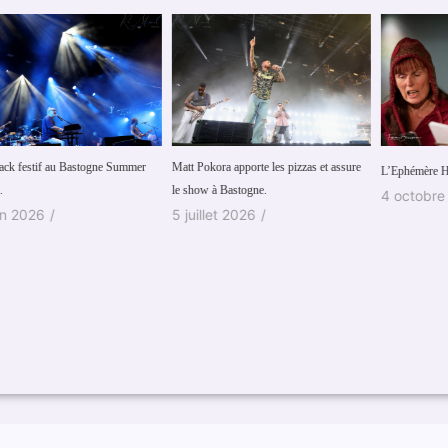
Matt Pokora apporte les pizzas et assure
Fe
L’Ephémère Herbert à Hélécine…
le show à Bastogne.
de
4 octobre 2020
/
5 juillet 2026
/
2