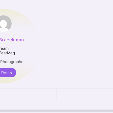
 Braeckman
Team
FestMag
 Photographe
l Posts