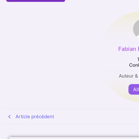
Fabian
Con
Auteur &
Al
Article précédent