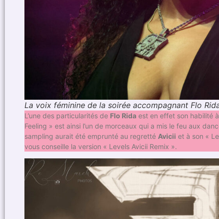
La voix féminine de la soirée accompagnant Flo Rid
L’une des particularités de
Flo Rida
est en effet son habilit
Feeling » est ainsi l’un de morceaux qui a mis le feu aux danc
sampling aurait été emprunté au regretté
Avicii
et à son « Le
vous conseille la version « Levels Avicii Remix ».