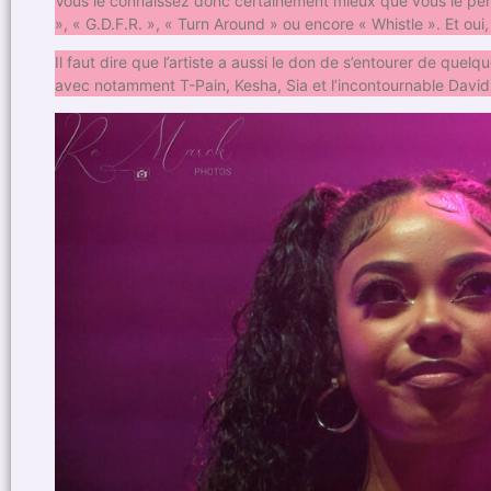
Vous le connaissez donc certainement mieux que vous le pen
», « G.D.F.R. », « Turn Around » ou encore « Whistle ». Et oui,
Il faut dire que l’artiste a aussi le don de s’entourer de quel
avec notamment T-Pain, Kesha, Sia et l’incontournable David