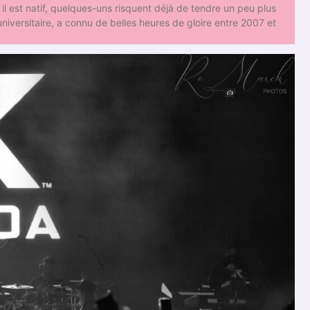
 il est natif, quelques-uns risquent déjà de tendre un peu plus
r universitaire, a connu de belles heures de gloire entre 2007 et