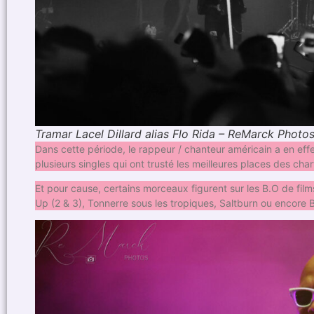
Tramar Lacel Dillard alias Flo Rida – ReMarck Photos
Dans cette période, le rappeur / chanteur américain a en effet 
plusieurs singles qui ont trusté les meilleures places des cha
Et pour cause, certains morceaux figurent sur les B.O de film
Up (2 & 3), Tonnerre sous les tropiques, Saltburn ou encore