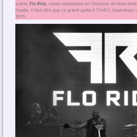
scène,
Flo Rida
, choisi notamment en l’honneur de l’état dont
l’oreille. Il faut dire que ce grand gaillard (1m91), basketteu
2015.