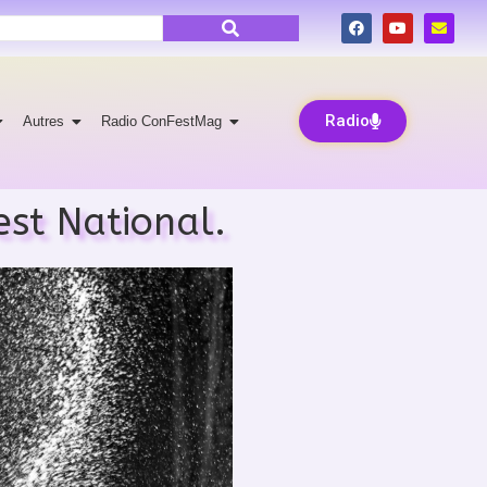
Radio
Autres
Radio ConFestMag
est National.