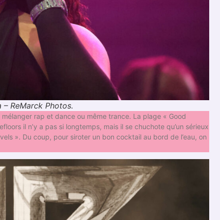
a – ReMarck Photos.
é à mélanger rap et dance ou même trance. La plage « Good
efloors il n’y a pas si longtemps, mais il se chuchote qu’un sérieux
vels ». Du coup, pour siroter un bon cocktail au bord de l’eau, on