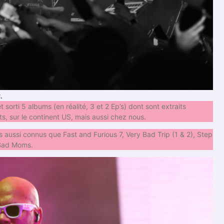
.
sorti 5 albums (en réalité, 3 et 2 Ep’s) dont sont extraits
rts, sur le continent US, mais aussi chez nous.
s aussi connus que Fast and Furious 7, Very Bad Trip (1 & 2), Step
 Bad Moms.