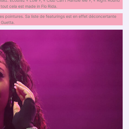
sez. Ecoutez « Low », « Club Can’t Handle Me », « Right Round
 tout cela est made in Flo Rida.
ques pointures. Sa liste de featurings est en effet déconcertante
 Guetta.