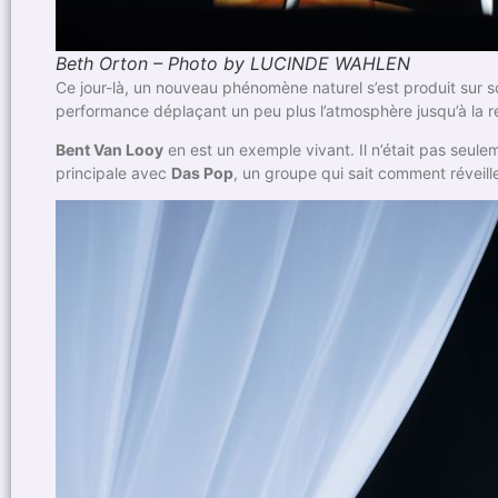
Beth Orton – Photo by LUCINDE WAHLEN
Ce jour-là, un nouveau phénomène naturel s’est produit sur s
performance déplaçant un peu plus l’atmosphère jusqu’à la 
Bent Van Looy
en est un exemple vivant. Il n’était pas seule
principale avec
Das Pop
, un groupe qui sait comment réveille