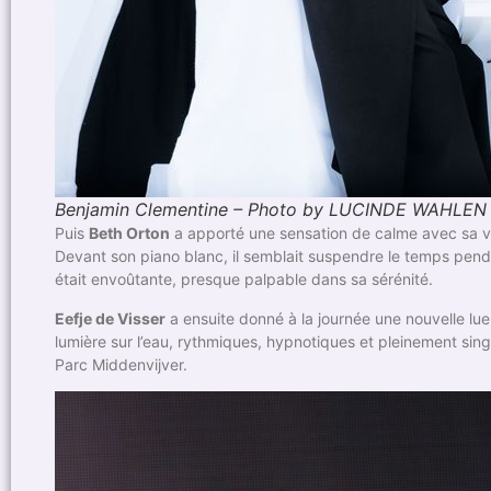
Benjamin Clementine – Photo by LUCINDE WAHLEN
Puis
Beth Orton
a apporté une sensation de calme avec sa v
Devant son piano blanc, il semblait suspendre le temps pen
était envoûtante, presque palpable dans sa sérénité.
Eefje de Visser
a ensuite donné à la journée une nouvelle lu
lumière sur l’eau, rythmiques, hypnotiques et pleinement si
Parc Middenvijver.