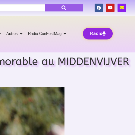
Radio
Autres
Radio ConFestMag
morable au MIDDENVIJVER