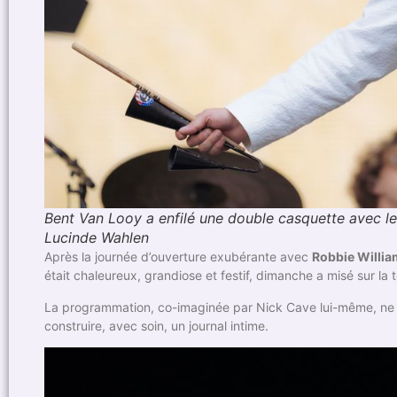
Bent Van Looy a enfilé une double casquette avec l
Lucinde Wahlen
Après la journée d’ouverture exubérante avec
Robbie Willi
était chaleureux, grandiose et festif, dimanche a misé sur la 
La programmation, co-imaginée par Nick Cave lui-même, ne d
construire, avec soin, un journal intime.