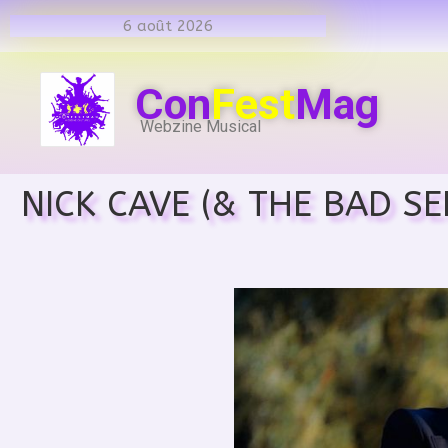
6 août 2026
Con
Fest
Mag
Webzine Musical
NICK CAVE (& THE BAD S