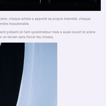
cène: chaque artiste a apporté sa propre intensité, chaque
rendre insoutenable.
ment présent en tant qu’animateur mais a aussi ouvert le scène
r un terrain sans forcer les choses.