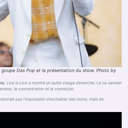
e goupe Das Pop et la présentation du show. Photo by
ams
,
Live is Live
a montré un autre visage dimanche. Là où samedi
tension, la concentration et la connexion.
onnait pas l’impression d’enchaîner des noms, mais de