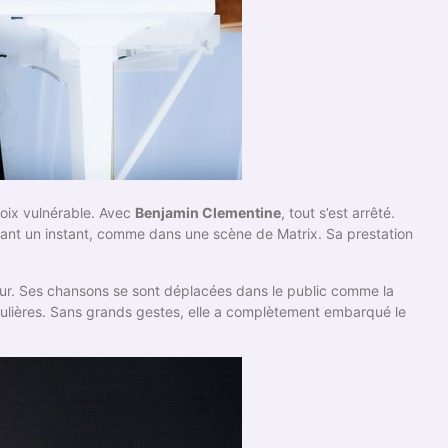
oix vulnérable. Avec
Benjamin Clementine
, tout s’est arrêté.
dant un instant, comme dans une scène de Matrix. Sa prestation
eur. Ses chansons se sont déplacées dans le public comme la
ngulières. Sans grands gestes, elle a complètement embarqué le