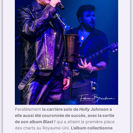
Parallèlement
la carrière solo de
Holly Johnson
a
elle aussi été couronnée de succès, avec la sortie
de son album
Blast !
qui a atteint la première place
des charts au Royaume-Uni.
L’album collectionne