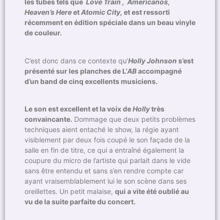
les tubes tels que
Love Train , Americanos,
Heaven’s Here
et
Atomic City,
et est ressorti
récemment en édition spéciale dans un beau vinyle
de couleur.
C’est donc dans ce contexte qu’
Holly Johnson
s’est
présenté sur les planches de L’
AB
accompagné
d’un band de cinq excellents musiciens.
Le son est excellent et la voix de
Holly
très
convaincante.
Dommage que deux petits problèmes
techniques aient entaché le show, la régie ayant
visiblement par deux fois coupé le son façade de la
salle en fin de titre, ce qui a entraîné également la
coupure du micro de l’artiste qui parlait dans le vide
sans être entendu et sans s’en rendre compte car
ayant vraisemblablement lui le son scène dans ses
oreillettes. Un petit malaise,
qui a vite été oublié au
vu de la suite parfaite du concert.