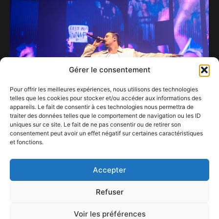
Gérer le consentement
Pour offrir les meilleures expériences, nous utilisons des technologies
telles que les cookies pour stocker et/ou accéder aux informations des
appareils. Le fait de consentir à ces technologies nous permettra de
traiter des données telles que le comportement de navigation ou les ID
uniques sur ce site. Le fait de ne pas consentir ou de retirer son
consentement peut avoir un effet négatif sur certaines caractéristiques
Pierre Garnier au Forest National : un show à
et fonctions.
marquer d’une « Pierre » blanche !
9 avril 2025
Accepter
Refuser
Voir les préférences