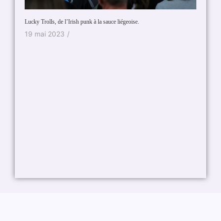
Irish punk à la sauce liégeoise.
Pitou
/
29 avril 2023
/