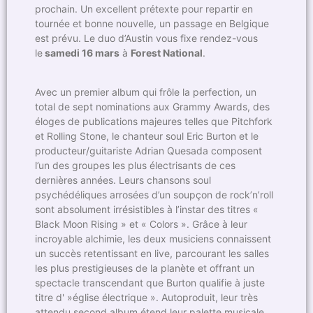
prochain. Un excellent prétexte pour repartir en
tournée et bonne nouvelle, un passage en Belgique
est prévu. Le duo d’Austin vous fixe rendez-vous
le
samedi 16 mars
à
Forest National
.
Avec un premier album qui frôle la perfection, un
total de sept nominations aux Grammy Awards, des
éloges de publications majeures telles que Pitchfork
et Rolling Stone, le chanteur soul Eric Burton et le
producteur/guitariste Adrian Quesada composent
l’un des groupes les plus électrisants de ces
dernières années. Leurs chansons soul
psychédéliques arrosées d’un soupçon de rock’n’roll
sont absolument irrésistibles à l’instar des titres «
Black Moon Rising » et « Colors ». Grâce à leur
incroyable alchimie, les deux musiciens connaissent
un succès retentissant en live, parcourant les salles
les plus prestigieuses de la planète et offrant un
spectacle transcendant que Burton qualifie à juste
titre d' »église électrique ». Autoproduit, leur très
attendu second album étend leur palette musicale