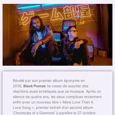
Révélé par son premier album éponyme en
2019,
Black Pumas
ne cesse de susciter des
réactions aussi extatiques que sa musique. Après un
silence de quatre ans, les deux complices reviennent
enfin avec un nouveau titre « More Love Than A
Love Song », premier extrait d’un second album
‘Chronicles of a Diamond’ à paraître le 27 octobre