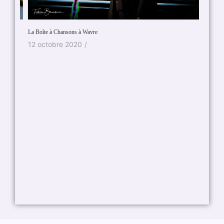
La Boîte à Chansons à Wavre
CélénaS
12 octobre 2020
/
7 sep