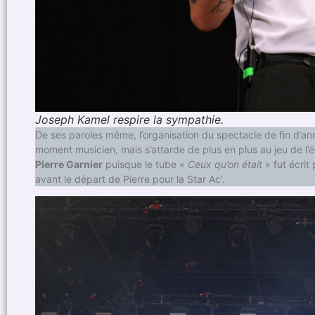
Joseph Kamel respire la sympathie.
De ses paroles même, l’organisation du spectacle de fin d’anné
moment musicien, mais s’attarde de plus en plus au jeu de l’éc
Pierre Garnier
puisque le tube «
Ceux qu’on était
» fut écrit
avant le départ de Pierre pour la Star Ac’.