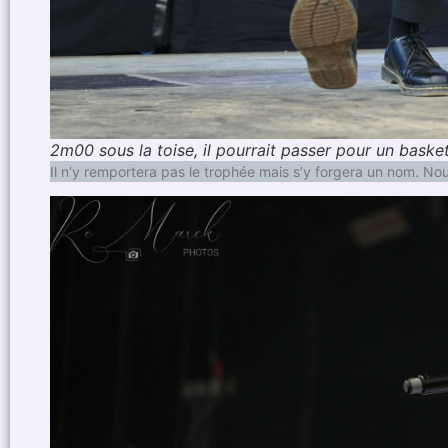
2m00 sous la toise, il pourrait passer pour un basket
Il n’y remportera pas le trophée mais s’y forgera un nom. N