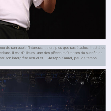
e de son école l’intéressait alors plus que ses études. Il est à ce
riture. Il est d’ailleurs l’une des pièces maîtresses du succès de
 par son interprète actuel et …
Joseph Kamel
, peu de temps