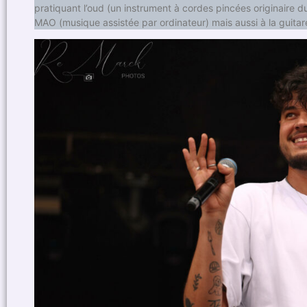
pratiquant l’oud (un instrument à cordes pincées originaire 
MAO (musique assistée par ordinateur) mais aussi à la guitar