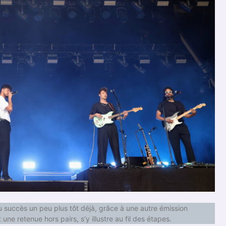
du succès un peu plus tôt déjà, grâce à une autre émission
 une retenue hors pairs, s’y illustre au fil des étapes.