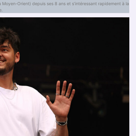
du Moyen-Orient) depuis ses 8 ans et s’intéressant rapidement à la
e.