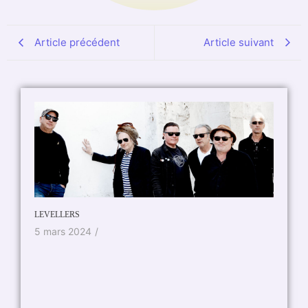
Article précédent
Article suivant
LEVELLERS
Magma en
5 mars 2024
/
20 no