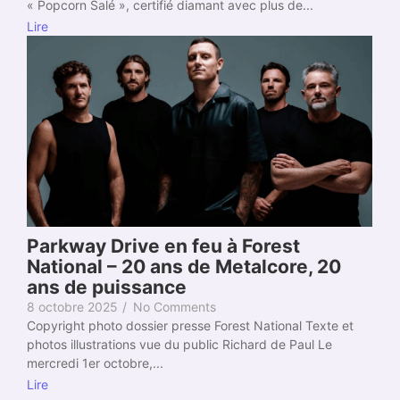
« Popcorn Salé », certifié diamant avec plus de...
Lire
Parkway Drive en feu à Forest
National – 20 ans de Metalcore, 20
ans de puissance
8 octobre 2025
/
No Comments
Copyright photo dossier presse Forest National Texte et
photos illustrations vue du public Richard de Paul Le
mercredi 1er octobre,...
Lire