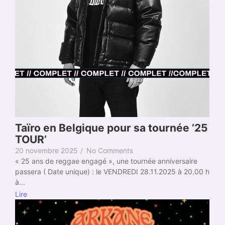
Taïro en Belgique pour sa tournée ’25
TOUR’
20 novembre 2025
/
No Comments
« 25 ans de reggae engagé », une tournée anniversaire
passera ( Date unique) : le VENDREDI 28.11.2025 à 20.00 h
à...
Lire