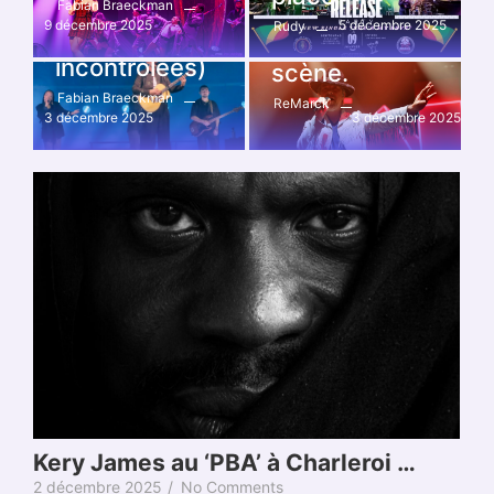
d’histoire (et
Fabian Braeckman
électro reste le
9 décembre 2025
5 décembre 2025
Rudy
d’émotions
maître de la
incontrôlées)
scène.
Fabian Braeckman
ReMarck
3 décembre 2025
3 décembre 2025
Kery James au ‘PBA’ à Charleroi …
2 décembre 2025
/
No Comments