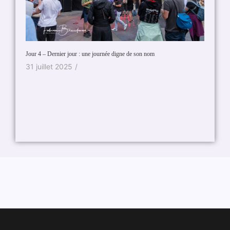
Découvre
11 fév
Jour 4 – Dernier jour : une journée digne de son nom
31 juillet 2025
/