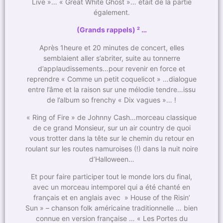
Live »… « Great White Ghost »… était de la partie
également.
(Grands rappels) ² …
Après 1heure et 20 minutes de concert, elles
semblaient aller s’abriter, suite au tonnerre
d’applaudissements…pour revenir en force et
reprendre « Comme un petit coquelicot » …dialogue
entre l’âme et la raison sur une mélodie tendre…issu
de l’album so frenchy « Dix vagues »… !
« Ring of Fire » de Johnny Cash…morceau classique
de ce grand Monsieur, sur un air country de quoi
vous trotter dans la tête sur le chemin du retour en
roulant sur les routes namuroises (!) dans la nuit noire
d’Halloween…
Et pour faire participer tout le monde lors du final,
avec un morceau intemporel qui a été chanté en
français et en anglais avec » House of the Risin’
Sun » – chanson folk américaine traditionnelle … bien
connue en version française … « Les Portes du