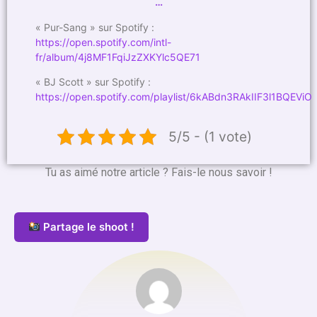
…
« Pur-Sang » sur Spotify :
https://open.spotify.com/intl-
fr/album/4j8MF1FqiJzZXKYlc5QE71
« BJ Scott » sur Spotify :
https://open.spotify.com/playlist/6kABdn3RAkIIF3l1BQEViO
5/5 - (1 vote)
Tu as aimé notre article ? Fais-le nous savoir !
Partage le shoot !