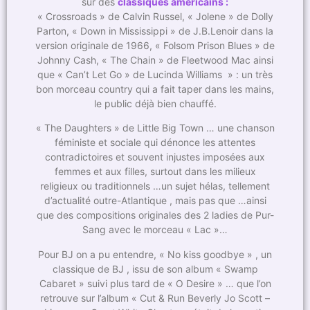
sur des
classiques américains
:
« Crossroads » de Calvin Russel, « Jolene » de Dolly
Parton, « Down in Mississippi » de J.B.Lenoir dans la
version originale de 1966, « Folsom Prison Blues » de
Johnny Cash, « The Chain » de Fleetwood Mac ainsi
que « Can’t Let Go » de Lucinda Williams » : un très
bon morceau country qui a fait taper dans les mains,
le public déjà bien chauffé.
« The Daughters » de Little Big Town … une chanson
féministe et sociale qui dénonce les attentes
contradictoires et souvent injustes imposées aux
femmes et aux filles, surtout dans les milieux
religieux ou traditionnels …un sujet hélas, tellement
d’actualité outre-Atlantique , mais pas que …ainsi
que des compositions originales des 2 ladies de Pur-
Sang avec le morceau « Lac »…
Pour BJ on a pu entendre, « No kiss goodbye » , un
classique de BJ , issu de son album « Swamp
Cabaret » suivi plus tard de « O Desire » … que l’on
retrouve sur l’album « Cut & Run Beverly Jo Scott –