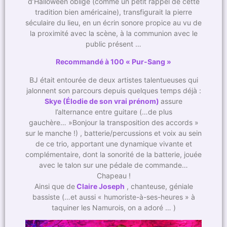
d’Halloween oblige (comme un petit rappel de cette
tradition bien américaine), transfigurait la pierre
séculaire du lieu, en un écrin sonore propice au vu de
la proximité avec la scène, à la communion avec le
public présent …
Recommandé à 100 « Pur-Sang »
BJ était entourée de deux artistes talentueuses qui
jalonnent son parcours depuis quelques temps déjà :
Skye (Élodie de son vrai prénom)
assure
l’alternance entre guitare (…de plus
gauchère… »Bonjour la transposition des accords »
sur le manche !) , batterie/percussions et voix au sein
de ce trio, apportant une dynamique vivante et
complémentaire, dont la sonorité de la batterie, jouée
avec le talon sur une pédale de commande…
Chapeau !
Ainsi que de
Claire Joseph
, chanteuse, géniale
bassiste (…et aussi « humoriste-à-ses-heures » à
taquiner les Namurois, on a adoré … )