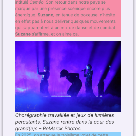
intitulé
Caméo
. Son retour dans notre pays se
marque par une présence scénique encore plus
énergique.
Suzane
, en tenue de boxeuse, n’hésite
en effet pas à nous délivrer quelques mouvements
qui s’apparentent à un mix de danse et de combat.
Suzane
s’affirme, et on aime ça.
Chorégraphie travaillée et jeux de lumières
percutants, Suzane rentre dans la cour des
grand(e)s – ReMarck Photos.
En 2025, on attaque le troisième volet de cette