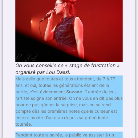
On vous conseille ce « stage de frustration »
organisé par Lou Dassi.
Mais celle que toutes et tous attendent, de 7 à 77
ans, et oui, toutes les générations étaient de la
partie, c’est évidemment
Suzane
. D’entrée de jeu,
l’artiste soigne son entrée. On ne vous en dit pas plus
pour ne pas gâcher la surprise, mais on se rend
compte dès les premières notes que le curseur est
encore monté d’un cran depuis sa précédente
tournée.
Pendant toute la soirée, le public va assister à un