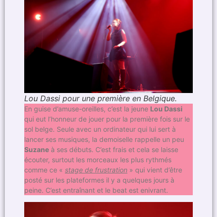
Lou Dassi pour une première en Belgique.
En guise d’amuse-oreilles, c’est la jeune
Lou Dassi
qui eut l’honneur de jouer pour la première fois sur le
sol belge. Seule avec un ordinateur qui lui sert à
lancer ses musiques, la demoiselle rappelle un peu
Suzane
à ses débuts. C’est frais et cela se laisse
écouter, surtout les morceaux les plus rythmés
comme ce «
stage de frustration
» qui vient d’être
posté sur les plateformes il y a quelques jours à
peine. C’est entraînant et le beat est enivrant.