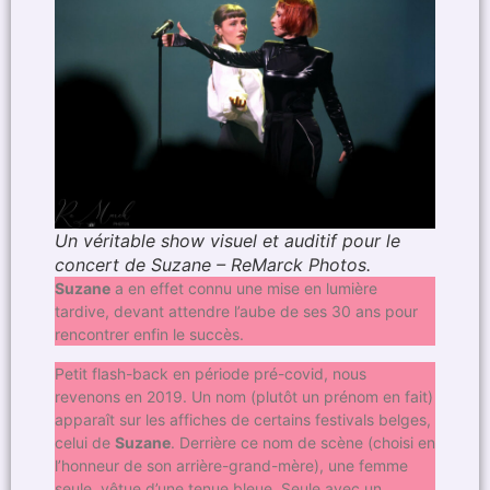
Un véritable show visuel et auditif pour le
concert de Suzane – ReMarck Photos.
Suzane
a en effet connu une mise en lumière
tardive, devant attendre l’aube de ses 30 ans pour
rencontrer enfin le succès.
Petit flash-back en période pré-covid, nous
revenons en 2019. Un nom (plutôt un prénom en fait)
apparaît sur les affiches de certains festivals belges,
celui de
Suzane
. Derrière ce nom de scène (choisi en
l’honneur de son arrière-grand-mère), une femme
seule, vêtue d’une tenue bleue. Seule avec un