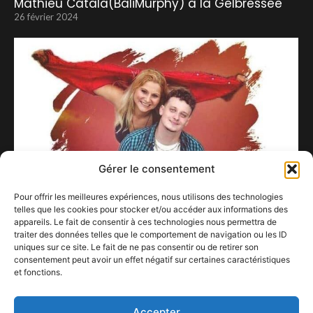
Mathieu Catala(BaliMurphy) à la Gelbressée
26 février 2024
Gérer le consentement
Pour offrir les meilleures expériences, nous utilisons des technologies
telles que les cookies pour stocker et/ou accéder aux informations des
appareils. Le fait de consentir à ces technologies nous permettra de
Layo en Interview chez Equinoxe
traiter des données telles que le comportement de navigation ou les ID
21 septembre 2020
uniques sur ce site. Le fait de ne pas consentir ou de retirer son
consentement peut avoir un effet négatif sur certaines caractéristiques
et fonctions.
Le grand retour de Greta Van Fleet
19 mai 2021
Accepter