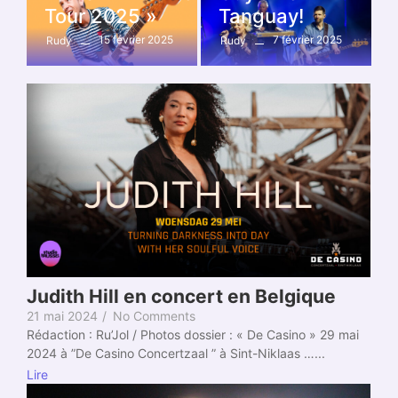
Tour 2025 »
Tanguay!
15 février 2025
7 février 2025
Rudy
Rudy
Judith Hill en concert en Belgique
21 mai 2024
/
No Comments
Rédaction : Ru’Jol / Photos dossier : « De Casino » 29 mai
2024 à ”De Casino Concertzaal ” à Sint-Niklaas …...
Lire