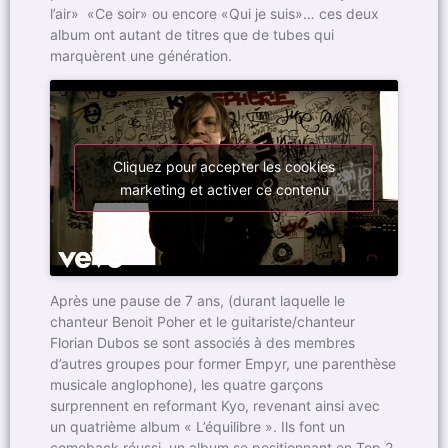
l’air» «Ce soir» ou encore «Qui je suis»… ces deux
album ont autant de titres que de tubes qui
marquèrent une génération.
Cliquez pour accepter les cookies
marketing et activer ce contenu
Après une pause de 7 ans, (durant laquelle le
chanteur Benoit Poher et le guitariste/chanteur
Florian Dubos se sont associés à des membres
d’autres groupes pour former Empyr, une parenthèse
musicale anglophone), les quatre garçons
surprennent en reformant Kyo, revenant ainsi avec
un quatrième album « L’équilibre ». Ils font un
comeback réussi, un album se positionnant en Top 2