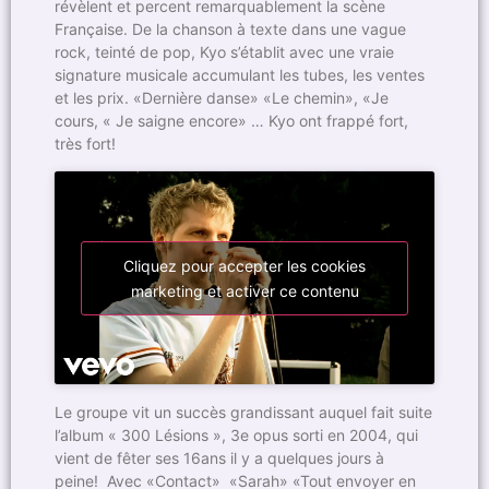
révèlent et percent remarquablement la scène
Française. De la chanson à texte dans une vague
rock, teinté de pop, Kyo s’établit avec une vraie
signature musicale accumulant les tubes, les ventes
et les prix. «Dernière danse» «Le chemin», «Je
cours, « Je saigne encore» … Kyo ont frappé fort,
très fort!
Cliquez pour accepter les cookies
marketing et activer ce contenu
Le groupe vit un succès grandissant auquel fait suite
l’album « 300 Lésions », 3e opus sorti en 2004, qui
vient de fêter ses 16ans il y a quelques jours à
peine! Avec «Contact» «Sarah» «Tout envoyer en