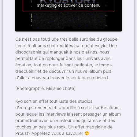
marketing et activer ce contenu
Ce n’est pas tout! une très belle surprise du groupe:
Leurs 5 albums sont réédités au format vinyle. Une
discographie qui manquait à nos platines, nous
permettant de replonger dans leur univers avec
émotion, tout en nous faisant patienter, le temps
d’accueillir et de découvrir un nouvel album puis
d’aller à nouveau trouver le contact en concert.
(Photographie: Mélanie Lhote)
Kyo sort en effet tout juste des studios
d’enregistrements et s’apprête à sortir leur 6e album,
pour lequel les interviews laissent présager un album
prometteur avec un « retour des guitares » et des
touches un peu plus rock. Un effet madeleine de
Proust? Apprêtez vous à savourer