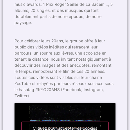
music awards, 1 Prix Roger Seiller de La Sacem…, 5
albums, 20 singles, et des musiques qui font
durablement partis de notre époque, de notre
paysage.
Pour célébrer leurs 20ans, le groupe offre à leur
public des vidéos inédites qui retracent leur
parcours, un sourire aux lèvres, une accolade en
tenant la distance, nous invitant nostalgiquement à
découvrir des images et des anecdotes, remontant
le temps, rembobinant le film de ces 20 années.
Toutes ces vidéos sont visibles sur leur chaine
YouTube et relayées par leurs réseaux sociaux, sous
le hashtag #KYO20ANS (Facebook, Instagram,
Twitter)
Cliquez pour accepter les cookies