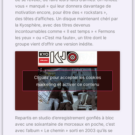
vous « manqué » qui leur donnera davantage de
motivation encore, pour être des « rockstars »,
des têtes d’affiches. Un disque maintenant chéri par
la Kyosphère, avec des titres devenus
incontournables comme « Il est temps » « Fermons
les yeux » ou «C’est ma faute», un titre dont le
groupe vient d’offrir une version inédite.
Cliquez pour accepter les cookies
marketing et activer ce contenu
Repartis en studio d’enregistrement gonflés à bloc
avec une soixantaine de morceaux en poche, c’est
avec l’album « Le chemin » sorti en 2003 qu’ils se