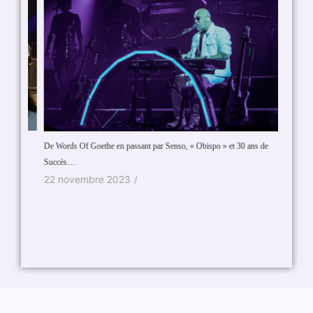
De Words Of Goethe en passant par Senso, « Obispo » et 30 ans de
La Chill
Succès…
17 jui
22 novembre 2023
/