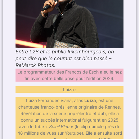
Entre L2B et le public luxembourgeois, on
peut dire que le courant est bien passé –
ReMarck Photos.
Le programmateur des Francos de Esch a eu le nez
fin avec cette belle prise pour l’édition 2026.
Luiza :
Luiza Fernandes Viana, alias
Luiza
, est une
chanteuse franco-brésilienne originaire de Rennes.
Révélation de la scène pop-électro et dub, elle a
connu un succès international fulgurant en 2025
avec le tube «
Soleil Bleu
» (le clip cumule près de
48 millions de vues sur Youtube). Elle a ensuite sorti