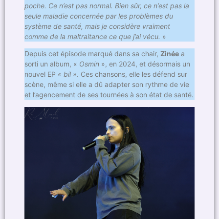
poche. Ce n’est pas normal. Bien sûr, ce n’est pas la
seule maladie concernée par les problèmes du
système de santé, mais je considère vraiment
comme de la maltraitance ce que j’ai vécu.
»
Depuis cet épisode marqué dans sa chair,
Zinée
a
sorti un album, «
Osmin
», en 2024, et désormais un
nouvel EP
« bil »
. Ces chansons, elle les défend sur
scène, même si elle a dû adapter son rythme de vie
et l’agencement de ses tournées à son état de santé.