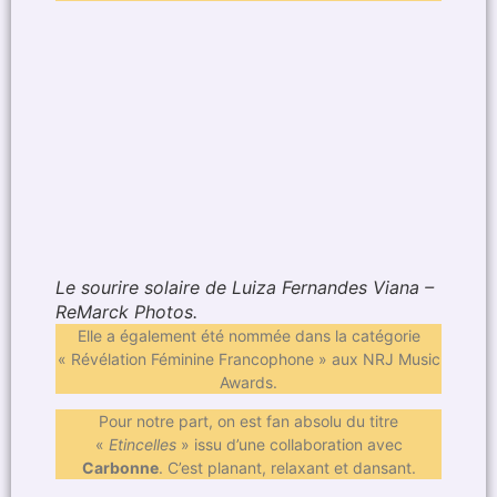
Le sourire solaire de Luiza Fernandes Viana –
ReMarck Photos.
Elle a également été nommée dans la catégorie
« Révélation Féminine Francophone » aux NRJ Music
Awards.
Pour notre part, on est fan absolu du titre
«
Etincelles
» issu d’une collaboration avec
Carbonne
. C’est planant, relaxant et dansant.