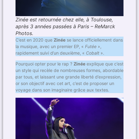
Zinée est retournée chez elle, à Toulouse,
après 3 années passées à Paris – ReMarck
Photos.
C’est en 2020 que
Zinée
se lance officiellement dans
la musique, avec un premier EP, «
Futée
»,
rapidement suivi d’un deuxième, «
Cobalt
».
Pourquoi opter pour le rap ?
Zinée
explique que c’est
un style qui recèle de nombreuses formes, abordable
par tous, et laissant une grande liberté d’expression,
or son objectif avec cet art, c’est de proposer un
voyage dans son imaginaire grâce aux textes.