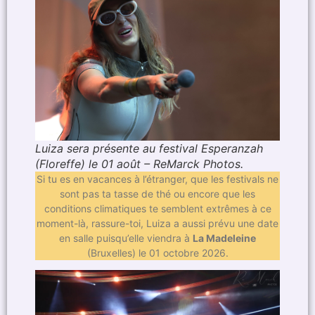
Luiza sera présente au festival Esperanzah
(Floreffe) le 01 août – ReMarck Photos.
Si tu es en vacances à l’étranger, que les festivals ne
sont pas ta tasse de thé ou encore que les
conditions climatiques te semblent extrêmes à ce
moment-là, rassure-toi, Luiza a aussi prévu une date
en salle puisqu’elle viendra à
La Madeleine
(Bruxelles) le 01 octobre 2026.