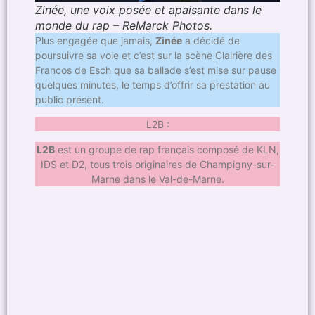
Zinée, une voix posée et apaisante dans le
monde du rap – ReMarck Photos.
Plus engagée que jamais,
Zinée
a décidé de
poursuivre sa voie et c’est sur la scène Clairière des
Francos de Esch que sa ballade s’est mise sur pause
quelques minutes, le temps d’offrir sa prestation au
public présent.
L2B :
L2B
est un groupe de rap français composé de KLN,
IDS et D2, tous trois originaires de Champigny-sur-
Marne dans le Val-de-Marne.