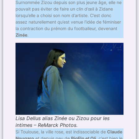
Surnommée Zizou depuis son plus jeune âge, elle ne
pouvait pas éviter de faire un clin d’œil à Zidane
lorsqu’elle a choisi son nom d’artiste. C’est donc
assez naturellement qu’est venue l’idée de féminiser
la contraction du prénom du footballeur, devenant
Zinée
.
Lisa Dellus alias Zinée ou Zizou pour les
intimes – ReMarck Photos.
Si Toulouse, la ville rose, est indissociable de
Claude
Nougaro
et depuis peu de
BigFlo et Oli
, c’est bien le