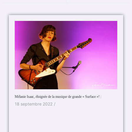
aac, éloignée de la musique de grande « Surface »! :
Eloi mélange les genres au m
tembre 2022
/
7 septembre 2025
/