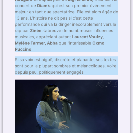
concert de
Diam’s
qui est son premier événement
majeur en tant que spectatrice. Elle est alors âgée de
13 ans. L’histoire ne dit pas si c’est cette
performance qui va la diriger inexorablement vers le
rap car
Zinée
s’abreuve de nombreuses influences
musicales, appréciant autant
Laurent Voulzy
,
Mylène Farmer, Abba
que l’intarissable
Oxmo
Puccino
.
Si sa voix est aiguë, discrète et planante, ses textes
sont pour la plupart sombres et mélancoliques, voire,
depuis peu, politiquement engagés.