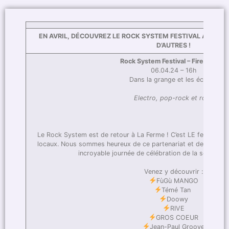
EN AVRIL, DÉCOUVREZ LE ROCK SYSTEM FESTIVAL AVEC D
D’AUTRES !
Rock System Festival – Fire Edition
06.04.24 – 16h
Dans la grange et les écuries
Electro, pop-rock et rock
Le Rock System est de retour à La Ferme ! C’est LE festival ind
locaux. Nous sommes heureux de ce partenariat et de les accue
incroyable journée de célébration de la scène mus
Venez y découvrir :
FùGù MANGO
Témé Tan
Doowy
RIVE
GROS COEUR
Jean-Paul Groove