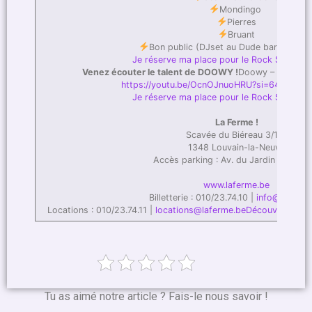
Mondingo
Pierres
Bruant
Bon public (DJset au Dude bar pour l’a
Je réserve ma place pour le Rock System F
Venez écouter le talent de DOOWY !
Doowy – Coule Enc
https://youtu.be/OcnOJnuoHRU?si=64nnL1D
Je réserve ma place pour le Rock System F
La Ferme !
Scavée du Biéreau 3/101
1348 Louvain-la-Neuve
Accès parking : Av. du Jardin Botaniq
www.laferme.be
Billetterie : 010/23.74.10 |
info@laferme
Locations : 010/23.74.11 |
locations@laferme.be
Découvrez tous 
Tu as aimé notre article ? Fais-le nous savoir !