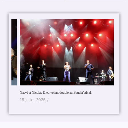
Justin T
2 mar
Naevi et Nicolas Dieu voient double au Baudet’stival.
18 juillet 2025
/