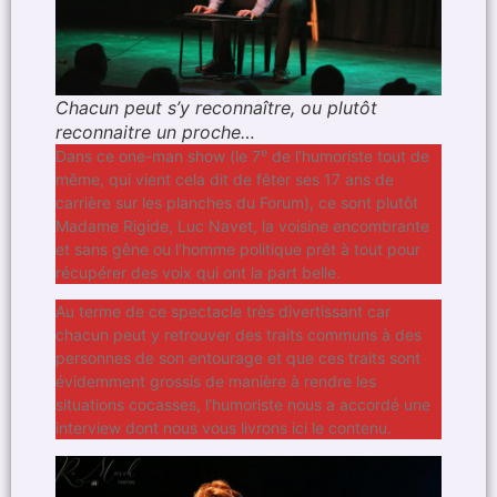
Chacun peut s’y reconnaître, ou plutôt
reconnaitre un proche…
e
Dans ce one-man show (le 7
de l’humoriste tout de
même, qui vient cela dit de fêter ses 17 ans de
carrière sur les planches du Forum), ce sont plutôt
Madame Rigide, Luc Navet, la voisine encombrante
et sans gêne ou l’homme politique prêt à tout pour
récupérer des voix qui ont la part belle.
Au terme de ce spectacle très divertissant car
chacun peut y retrouver des traits communs à des
personnes de son entourage et que ces traits sont
évidemment grossis de manière à rendre les
situations cocasses, l’humoriste nous a accordé une
interview dont nous vous livrons ici le contenu.