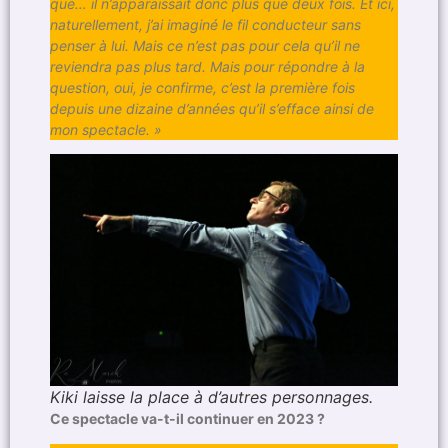
que… il n’apparaissait donc plus que deux fois. Et ici,
naturellement, j’ai imaginé le fil conducteur sans
penser à lui. Mais ce n’est pas pour cela qu’il ne
reviendra pas plus tard. Mais pour répondre à la
question, oui, je confirme, c’est la première fois
depuis une dizaine d’années qu’il s’efface ainsi de
mon spectacle. »
Kiki laisse la place à d’autres personnages.
Ce spectacle va-t-il continuer en 2023 ?