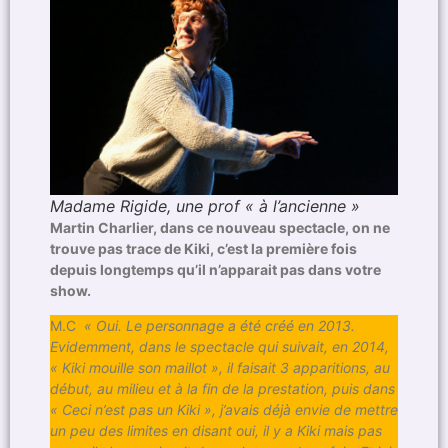
Madame Rigide, une prof « à l’ancienne »
Martin Charlier, dans ce nouveau spectacle, on ne
trouve pas trace de Kiki, c’est la première fois
depuis longtemps qu’il n’apparait pas dans votre
show.
M.C
« Oui. Le personnage a été créé en 2013.
Evidemment, dans le spectacle qui suivait, en 2014,
« Kiki mouille son maillot », il faisait 3 apparitions, au
début, au milieu et à la fin de la prestation, puis dans
« Ceci n’est pas un Kiki », j’avais déjà envie de mettre
un peu des limites en disant oui, il y a Kiki mais pas