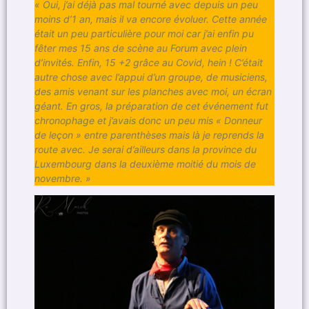
« Oui, j’ai déjà pas mal tourné avec depuis un peu
moins d’1 an, mais il va encore évoluer. Cette année
était un peu particulière pour moi car j’ai enfin pu
fêter mes 15 ans de scène au Forum avec plein
d’invités. Enfin, 15 +2 grâce au Covid, hein ! C’était
autre chose avec l’appui d’un groupe, de musiciens,
des amis venant sur les planches avec moi, un écran
géant. En gros, la préparation de cet événement fut
chronophage et j’avais donc un peu mis « Donneur
de leçon » entre parenthèses mais là je reprends la
route avec. Je serai d’ailleurs dans la province du
Luxembourg dans la deuxième moitié du mois de
novembre. »