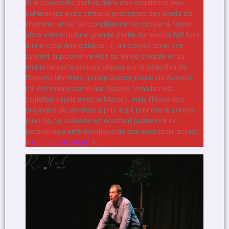
être construite parfois dans des conditions peu
cohérentes avec certains préceptes des droits de
l’homme, et où l’air conditionné va circuler à foison
alors même qu’une grande partie du monde fait face
à une crise énergétique…), on croyait donc voir
l’ardent supporter revêtir sa tenue colorée et au
moins lancer quelques piques sur la sélection de
Roberto Martinez, puisqu’aucun joueur de Sclessin
n’a été retenu parmi les Diables (Amallah est
toutefois repris avec le Maroc), mais l’humoriste
originaire de Verviers a pris le pli prendre le contre-
pied de ce scénario en écartant justement ce
personnage emblématique de son spectacle actuel,
«
donneur de leçon
».