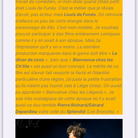
travail de comédien, or mon idole quand j’étais petit
était Louis de Funès. C’est le métier que je rêvais
d’avoir, pas acteur mais
Louis de Funès
. On retrouve
d’ailleurs un peu de cette énergie dans le
personnage de Kiki. C’est mon modèle. Je voudrais
pouvoir participer à des films entièrement comiques
comme il y en avait à son époque. Mais j’ai
l’impression qu’il y en a moins. La dernière
production marquante dans le genre doit être «
Le
dîner de cons
», bien que «
Bienvenue chez les
Ch’tits
» est aussi un bon concept. Le mérite de ce
film est d’avoir fait ressortir la fierté et l’identité
particulière d’une région, j’ai juste la petite frustration
qu’ils n’aient pas tourné cela à Liège (rires). On aurait
pu apprécier « Bienvenue chez les Liégeois ». Je
suis très nostalgique de cette époque où il y avait
aussi ce duo terrible
Pierre Richard/Gérard
Depardieu
voire celle du
Splendid
(Les Bronzés). »