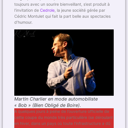
toujours avec un sourire bienveillant, s’est produit à
l’invitation de
Cedrole
, la jeune société gérée par
Cédric Montulet qui fait la part belle aux spectacles
d’humour.
Martin Charlier en mode automobiliste
« Bob » (Bien Obligé de Boire).
A quelques jours à peine de l’ouverture officielle de
cette coupe du monde très particulière (se déroulant
en hiver, dans un pays où toute l’infrastructure a dû