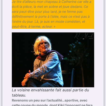
Je tire d’ailleurs mon chapeau à Catherine car elle a
écrit la pièce, la met en scène et joue dedans. Ce
sera peut-être pour plus tard, je ne ferme pas
définitivement la porte à l’idée, mais ce n’est pas à
l’ordre du jour. Là, je suis en mode comédien, et
peut-être, à terme, acteur. »
La voisine envahissante fait aussi partie du
tableau.
Revenons un peu sur l’actualité…sportive, avec
cette coupe du monde, dont Kiki l’innocent ne fera