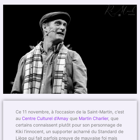
Ce 11 novembre, à l’occasion de la Saint-Martin, c’est
au
Centre Culturel d’Amay
que
Martin Charlier
, que
certains connaissent plutôt pour son personnage de
Kiki l’innocent, un supporter acharné du Standard de
Liège qui fait parfois preuve de mauvaise foi mais