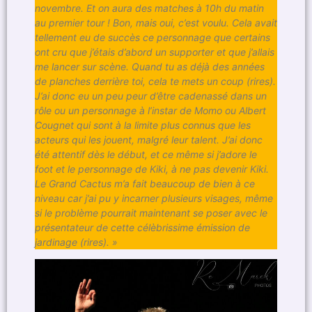
novembre. Et on aura des matches à 10h du matin
au premier tour ! Bon, mais oui, c’est voulu. Cela avait
tellement eu de succès ce personnage que certains
ont cru que j’étais d’abord un supporter et que j’allais
me lancer sur scène. Quand tu as déjà des années
de planches derrière toi, cela te mets un coup (rires).
J’ai donc eu un peu peur d’être cadenassé dans un
rôle ou un personnage à l’instar de Momo ou Albert
Cougnet qui sont à la limite plus connus que les
acteurs qui les jouent, malgré leur talent. J’ai donc
été attentif dès le début, et ce même si j’adore le
foot et le personnage de Kiki, à ne pas devenir Kiki.
Le Grand Cactus m’a fait beaucoup de bien à ce
niveau car j’ai pu y incarner plusieurs visages, même
si le problème pourrait maintenant se poser avec le
présentateur de cette célèbrissime émission de
jardinage (rires). »