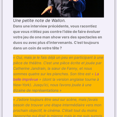
Une petite note de Wallon.
Dans une interview précédente, vous racontiez
que vous n’étiez pas contre l’idée de faire évoluer
votre jeu de one man show vers des spectacles en
duos ou avec plus d’intervenants. C’est toujours
dans un coin de votre tête ?
« Oui, mais je le fais déjà un peu en participant à une
pièce de théâtre. C’est une pièce écrite et jouée par
Catherine Jandrain, la sœur de Fanny, et nous
sommes quatre sur les planches. Son titre est «
La
belle imprévue
» (dont la version anglaise tourne à
New-York). Jusqu’ici, nous l’avons jouée à une
dizaine de représentations »
« J’adore toujours être seul sur scène, mais j’avais
besoin de trouver une étape intermédiaire vers mon
prochain objectif, le cinéma. C’était tout du moins
l’approche qui était la mienne mais je me suis surpris