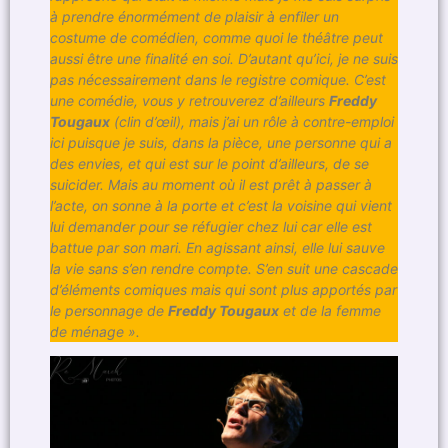
à prendre énormément de plaisir à enfiler un
costume de comédien, comme quoi le théâtre peut
aussi être une finalité en soi. D’autant qu’ici, je ne suis
pas nécessairement dans le registre comique. C’est
une comédie, vous y retrouverez d’ailleurs
Freddy
Tougaux
(clin d’œil), mais j’ai un rôle à contre-emploi
ici puisque je suis, dans la pièce, une personne qui a
des envies, et qui est sur le point d’ailleurs, de se
suicider. Mais au moment où il est prêt à passer à
l’acte, on sonne à la porte et c’est la voisine qui vient
lui demander pour se réfugier chez lui car elle est
battue par son mari. En agissant ainsi, elle lui sauve
la vie sans s’en rendre compte. S’en suit une cascade
d’éléments comiques mais qui sont plus apportés par
le personnage de
Freddy Tougaux
et de la femme
de ménage ».