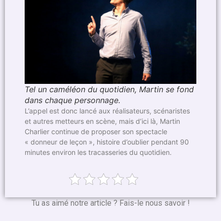
Tel un caméléon du quotidien, Martin se fond
dans chaque personnage.
L’appel est donc lancé aux réalisateurs, scénaristes
et autres metteurs en scène, mais d’ici là, Martin
Charlier continue de proposer son spectacle
« donneur de leçon », histoire d’oublier pendant 90
minutes environ les tracasseries du quotidien.
Tu as aimé notre article ? Fais-le nous savoir !