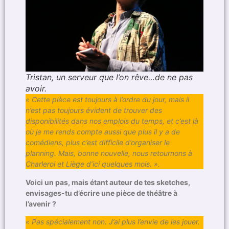
Tristan, un serveur que l’on rêve…de ne pas
avoir.
« Cette pièce est toujours à l’ordre du jour, mais il
n’est pas toujours évident de trouver des
disponibilités dans nos emplois du temps, et c’est là
où je me rends compte aussi que plus il y a de
comédiens, plus c’est difficile d’organiser le
planning. Mais, bonne nouvelle, nous retournons à
Charleroi et Liège d’ici quelques mois. ».
Voici un pas, mais étant auteur de tes sketches,
envisages-tu d’écrire une pièce de théâtre à
l’avenir ?
« Pas spécialement non. J’ai plus l’envie de les jouer.