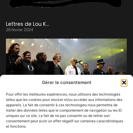
Lettres de Lou K…
28 février 2024
Gérer le consentement
Pour offrir les meilleures expériences, nous utilisons des technologies
telles que les cookies pour stocker et/ou accéder aux informations des
appareils. Le fait de consentir à ces technologies nous permettra de
traiter des données telles que le comportement de navigation ou les ID
uniques sur ce site. Le fait de ne pas consentir ou de retirer son
consentement peut avoir un effet négatif sur certaines caractéristiques
Est-ce à Ere que Pascal Obispo a dit adieu au
et fonctions.
public belge ?