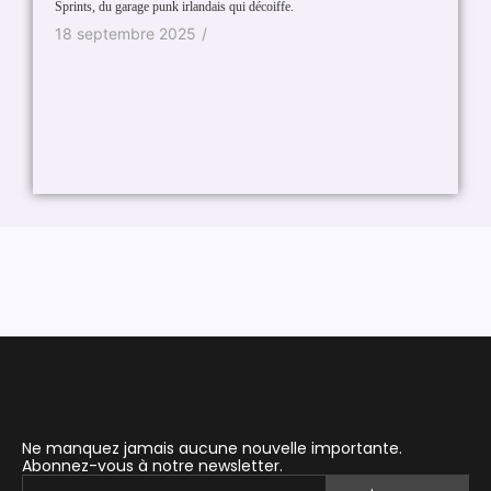
Sprints, du garage punk irlandais qui décoiffe.
Entrée r
18 septembre 2025
/
25 ma
Ne manquez jamais aucune nouvelle importante.
Abonnez-vous à notre newsletter.