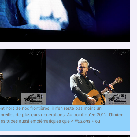
t hors de nos frontières, il n’en reste pas moins un
 oreilles de plusieurs générations. Au point qu’en 2012,
Olivier
des tubes aussi emblématiques que «
Illusion
s » ou