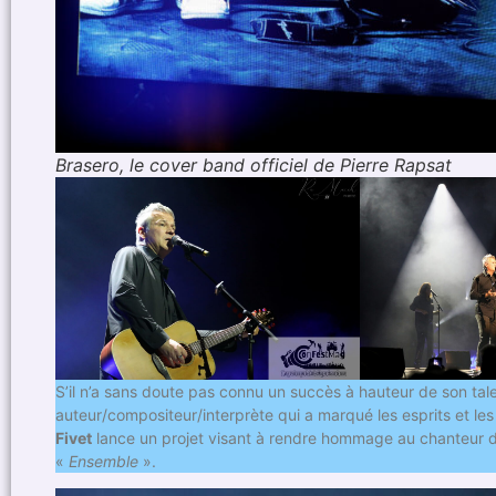
Brasero, le cover band officiel de Pierre Rapsat
S’il n’a sans doute pas connu un succès à hauteur de son talen
auteur/compositeur/interprète qui a marqué les esprits et les
Fivet
lance un projet visant à rendre hommage au chanteur 
«
Ensemble
».