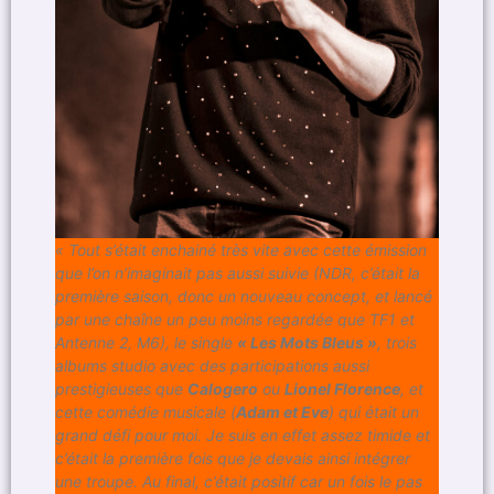
« Tout s’était enchainé très vite avec cette émission
que l’on n’imaginait pas aussi suivie (NDR, c’était la
première saison, donc un nouveau concept, et lancé
par une chaîne un peu moins regardée que TF1 et
Antenne 2, M6), le single
« Les Mots Bleus »
, trois
albums studio avec des participations aussi
prestigieuses que
Calogero
ou
Lionel Florence
, et
cette comédie musicale (
Adam et Eve
) qui était un
grand défi pour moi. Je suis en effet assez timide et
c’était la première fois que je devais ainsi intégrer
une troupe. Au final, c’était positif car un fois le pas