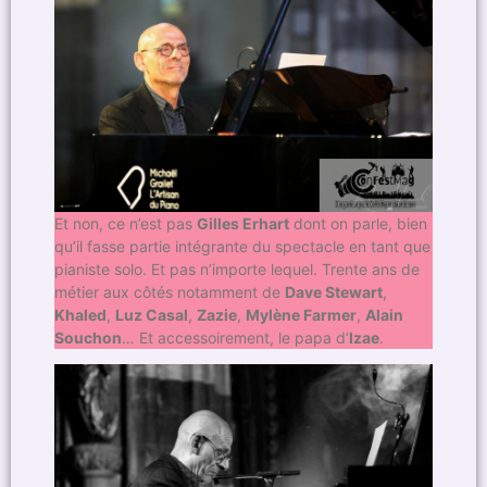
Et non, ce n’est pas
Gilles Erhart
dont on parle, bien
qu’il fasse partie intégrante du spectacle en tant que
pianiste solo. Et pas n’importe lequel. Trente ans de
métier aux côtés notamment de
Dave Stewart
,
Khaled
,
Luz Casal
,
Zazie
,
Mylène Farmer
,
Alain
Souchon
… Et accessoirement, le papa d’
Izae
.