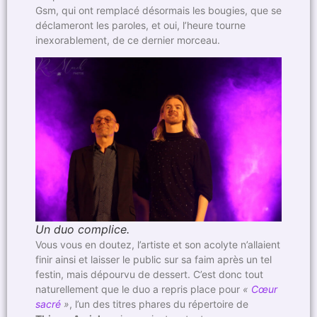
Gsm, qui ont remplacé désormais les bougies, que se
déclameront les paroles, et oui, l’heure tourne
inexorablement, de ce dernier morceau.
Un duo complice.
Vous vous en doutez, l’artiste et son acolyte n’allaient
finir ainsi et laisser le public sur sa faim après un tel
festin, mais dépourvu de dessert. C’est donc tout
naturellement que le duo a repris place pour
«
Cœur
sacré
»
, l’un des titres phares du répertoire de