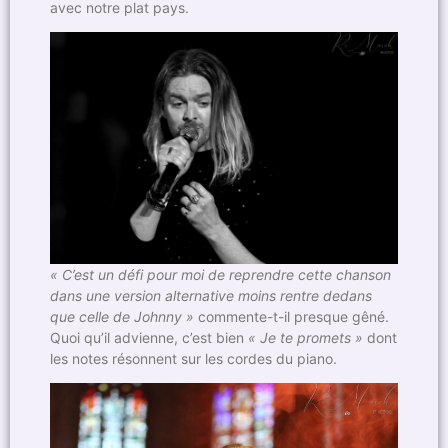
avec notre plat pays.
« C’est un défi pour moi de reprendre cette chanson
dans une version alternative moins rentre dedans
que celle de Johnny »
commente-t-il presque gêné.
Quoi qu’il advienne, c’est bien
« Je te promets »
dont
les notes résonnent sur les cordes du piano.