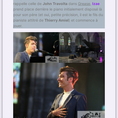
rappelle celle de
John Travolta
dans
Grease
,
Izae
prend place derrière le piano initialement disposé là
pour son père (et oui, petite précision, il est le fils du
pianiste attitré de
Thierry Amiel
) et commence à
jouer.