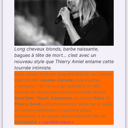
Long cheveux blonds, barbe naissante,
bagues à tête de mort… c’est avec un
nouveau style que Thierry Amiel entame cette
tournée intimiste.
Alors, certes, il n’a pas remporté l’édition, se classant
juste derrière
Jonatan Cerrada
, mais d’autres
« perdants » de ce concept assimilé à un télé-
crochet ont acquis une certaine notoriété comme
Amel Bent
,
Yseult
,
Kimberose
ou encore
Ycare
. Et
Thierry Amiel
a effectivement pu surfer sur la vague
du succès médiatique et populaire grâce,
notamment, à sa reprise mélancolique du titre de
Christophe
,
« Les Mots bleus »
.