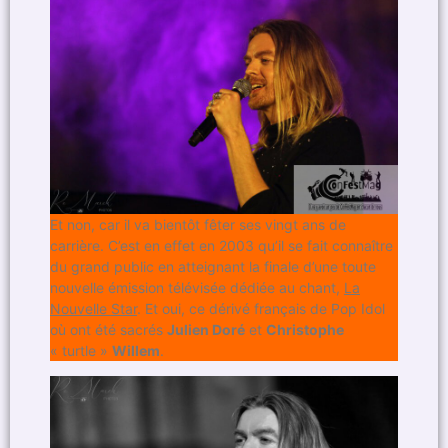
Et non, car il va bientôt fêter ses vingt ans de
carrière. C’est en effet en 2003 qu’il se fait connaître
du grand public en atteignant la finale d’une toute
nouvelle émission télévisée dédiée au chant,
La
Nouvelle Star
. Et oui, ce dérivé français de Pop Idol
où ont été sacrés
Julien Doré
et
Christophe
« turtle »
Willem
.