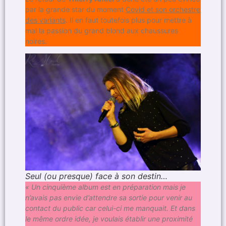
par la grande star du moment
Covid et son orchestre
des variants
. Il en faut toutefois plus pour mettre à
mal la passion du grand blond aux chaussures
noires.
Seul (ou presque) face à son destin…
« Un cinquième album est en préparation mais je
n’avais pas envie d’attendre sa sortie pour venir au
contact du public car celui-ci me manquait. Et dans
le même ordre idée, je voulais établir une proximité