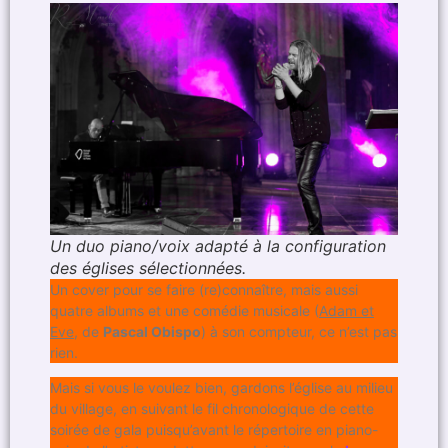
Un duo piano/voix adapté à la configuration
des églises sélectionnées.
Un cover pour se faire (re)connaître, mais aussi
quatre albums et une comédie musicale (
Adam et
Eve
, de
Pascal Obispo
) à son compteur, ce n’est pas
rien.
Mais si vous le voulez bien, gardons l’église au milieu
du village, en suivant le fil chronologique de cette
soirée de gala puisqu’avant le répertoire en piano-