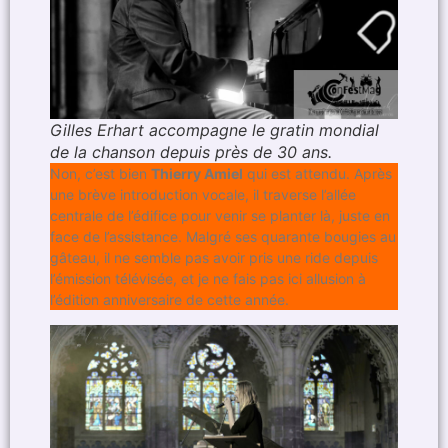
Gilles Erhart accompagne le gratin mondial
de la chanson depuis près de 30 ans.
Non, c’est bien
Thierry Amiel
qui est attendu. Après
une brève introduction vocale, il traverse l’allée
centrale de l’édifice pour venir se planter là, juste en
face de l’assistance. Malgré ses quarante bougies au
gâteau, il ne semble pas avoir pris une ride depuis
l’émission télévisée, et je ne fais pas ici allusion à
l’édition anniversaire de cette année.