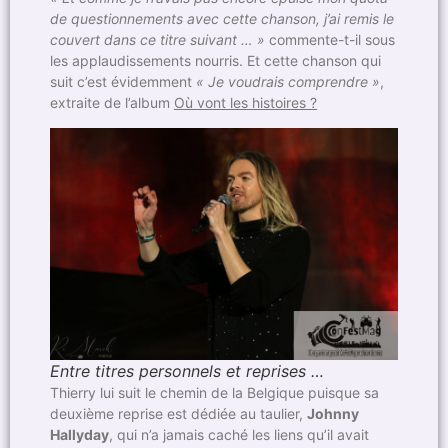
de questionnements avec cette chanson, j’ai remis le
couvert dans ce titre suivant … »
commente-t-il sous
les applaudissements nourris. Et cette chanson qui
suit c’est évidemment
« Je voudrais comprendre »
,
extraite de l’album
Où vont les histoires ?
Entre titres personnels et reprises …
Thierry lui suit le chemin de la Belgique puisque sa
deuxième reprise est dédiée au taulier,
Johnny
Hallyday
, qui n’a jamais caché les liens qu’il avait