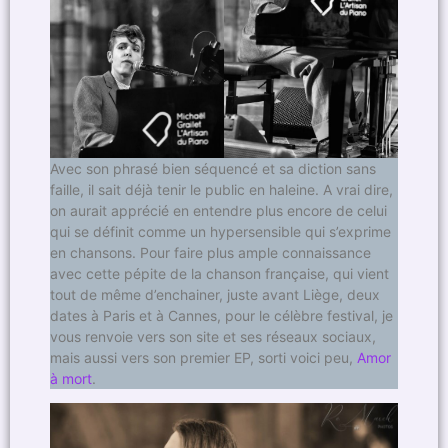
Avec son phrasé bien séquencé et sa diction sans
faille, il sait déjà tenir le public en haleine. A vrai dire,
on aurait apprécié en entendre plus encore de celui
qui se définit comme un hypersensible qui s’exprime
en chansons. Pour faire plus ample connaissance
avec cette pépite de la chanson française, qui vient
tout de même d’enchainer, juste avant Liège, deux
dates à Paris et à Cannes, pour le célèbre festival, je
vous renvoie vers son site et ses réseaux sociaux,
mais aussi vers son premier EP, sorti voici peu,
Amor
à mort
.