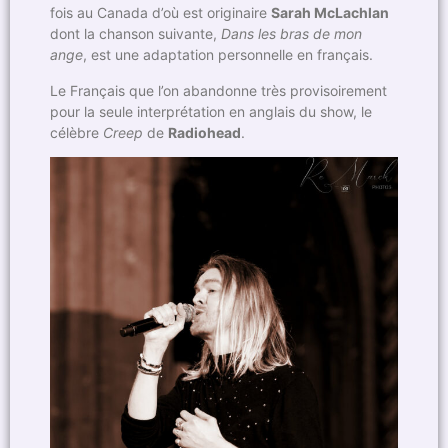
fois au Canada d’où est originaire
Sarah McLachlan
dont la chanson suivante,
Dans les bras de mon
ange
, est une adaptation personnelle en français.
Le Français que l’on abandonne très provisoirement
pour la seule interprétation en anglais du show, le
célèbre
Creep
de
Radiohead
.