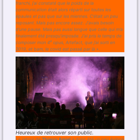
franchi, j’ai constaté que le poids de la
communication était alors réparti sur toutes les
épaules et pas que sur les miennes. C’était un peu
reposant. Mais pas encore assez. J’avais besoin
d’une pause. Mais pas aussi longue que celle qui m’a
finalement été presqu’imposée. J’ai pris le temps de
e
composer mon 4
opus, Artefact, que j’ai sorti en
2019, et bam, le covid est passé par là »
.
Heureux de retrouver son public.
Le retour de
Thierry Amiel
a donc été un peu évincé