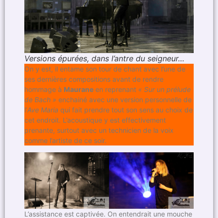
Versions épurées, dans l’antre du seigneur…
On y est, il entame son tour de chant avec l’une de
ses dernières compositions avant de rendre
hommage à
Maurane
en reprenant
« Sur un prélude
de Bach »
enchainé avec une version personnelle de
l’
Ave Maria
qui fait prendre tout son sens au choix de
cet endroit. L’acoustique y est effectivement
prenante, surtout avec un technicien de la voix
comme l’artiste de ce soir.
L’assistance est captivée. On entendrait une mouche