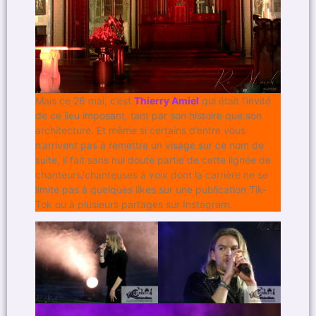
Mais ce 26 mai, c’est
Thierry Amiel
qui était l’invité
de ce lieu imposant, tant par son histoire que son
architecture. Et même si certains d’entre vous
n’arrivent pas à remettre un visage sur ce nom de
suite, il fait sans nul doute partie de cette lignée de
chanteurs/chanteuses à voix dont la carrière ne se
limite pas à quelques likes sur une publication Tik-
Tok ou à plusieurs partages sur Instagram.