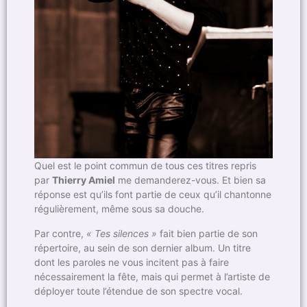
Quel est le point commun de tous ces titres repris
par
Thierry Amiel
me demanderez-vous. Et bien sa
réponse est qu’ils font partie de ceux qu’il chantonne
régulièrement, même sous sa douche.
Par contre,
« Tes silences »
fait bien partie de son
répertoire, au sein de son dernier album. Un titre
dont les paroles ne vous incitent pas à faire
nécessairement la fête, mais qui permet à l’artiste de
déployer toute l’étendue de son spectre vocal.