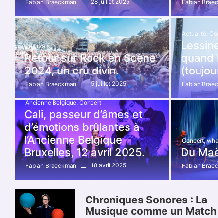
28 juillet 2025
Fabian Braeckman
Fabian Brae
Actualité
,
Co
Lessine
Festivals
Retour sur Rock en Scène
quand 
2024, un cru divin.
(toujou
5 juillet 2025
Fabian Braeckman
Fabian Brae
Ancienne Belgique
,
Concert
Cali, passeur d’âmes et
d’émotions brûlantes à
l’Ancienne Belgique
Concert
,
whal
Bruxelles, 12 avril 2025.
Du Maël
18 avril 2025
Fabian Braeckman
Fabian Brae
Chroniques Sonores : La
Musique comme un Match