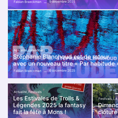
9 décembre 2025
Fabian Braeckman
Actualité
,
calendrier
Stéphanie Blanchoud est de retour
avec un nouveau titre « Par habitude 
6 décembre 2025
Fabian Braeckman
Actualité
,
Festivals
Les Estivales de Trolls &
Festivals
,
LA
Légendes 2025 la fantasy
Dimanc
fait la fête à Mons !
clôtur