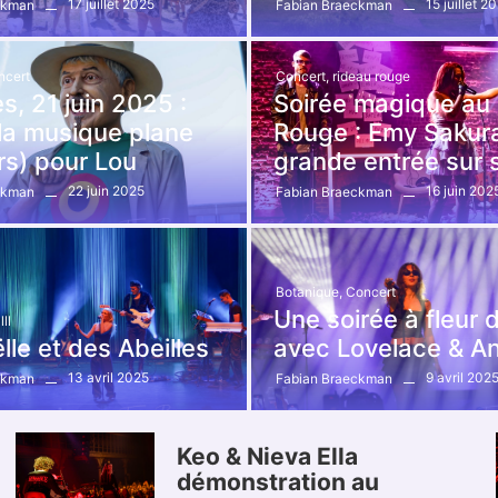
17 juillet 2025
15 juillet 2
ckman
Fabian Braeckman
ncert
Concert
,
rideau rouge
s, 21 juin 2025 :
Soirée magique au
la musique plane
Rouge : Emy Sakura
rs) pour Lou
grande entrée sur 
22 juin 2025
16 juin 202
ckman
Fabian Braeckman
Botanique
,
Concert
Une soirée à fleur 
ll
le et des Abeilles
avec Lovelace & A
13 avril 2025
9 avril 202
ckman
Fabian Braeckman
Keo & Nieva Ella
démonstration au