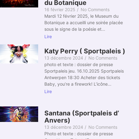
du Botanique
16 février 2025
/
No Comments
Mardi 12 février 2025, le Museum du
Botanique a accueilli une soirée placée
sous le signe de la poésie et...
Lire
Katy Perry ( Sportpaleis )
13 décembre 2024
/
No Comments
photo et texte : dossier de presse
Sportpaleis jeu. 16.10.2025 Sportpaleis
Antwerpen 18:30 Acheter des tickets
Baby, you’re a firework! L’icône...
Lire
Santana (Sportpaleis d’
Anvers)
13 décembre 2024
/
No Comments
Photo et texte : dossier de presse