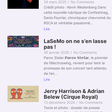
24 mars 2025
/
No Comments
Crédit photo : Kevin Westenberg Dans
cette nouvelle rubrique de Confestmag,
Denis Fourrier, chroniqueur chevronné du
RSCA et véritable passionné...
Lire
LaSeMo on ne s’en lasse
pas !
26 janvier 2025
/
No Comments
Parov Stelar 𝗣𝗮𝗿𝗼𝘃 𝗦𝘁𝗲𝗹𝗮𝗿, le pionnier
de l’électroswing, revient pour tenir la
promesse de son concert tant attendu
de l’an...
Lire
Jerry Harrison & Adrian
Belew (Cirque Royal)
13 décembre 2024
/
No Comments
Texte et photo : dossier de presse