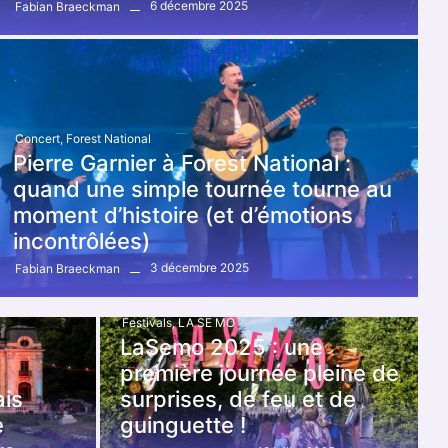
6 décembre 2025
Fabian Braeckman
Concert
,
Forest National
Pierre Garnier à Forest National :
quand une simple tournée tourne au
moment d’histoire (et d’émotions
incontrôlées)
3 décembre 2025
Fabian Braeckman
Festivals
,
LA SE MO
LaSemo 2025 : une
première journée pleine de
ais
surprises, de feu et de
e
guinguette !