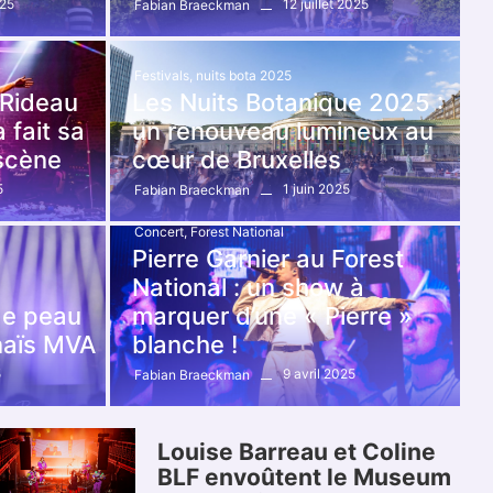
025
12 juillet 2025
Fabian Braeckman
Festivals
,
nuits bota 2025
 Rideau
Les Nuits Botanique 2025 :
 fait sa
un renouveau lumineux au
scène
cœur de Bruxelles
5
1 juin 2025
Fabian Braeckman
Concert
,
Forest National
Pierre Garnier au Forest
National : un show à
de peau
marquer d’une « Pierre »
naïs MVA
blanche !
5
9 avril 2025
Fabian Braeckman
Louise Barreau et Coline
BLF envoûtent le Museum