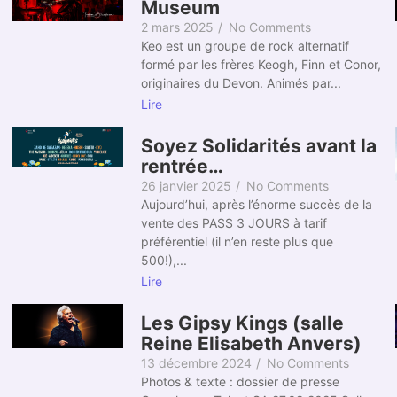
Museum
2 mars 2025
/
No Comments
Keo est un groupe de rock alternatif
formé par les frères Keogh, Finn et Conor,
originaires du Devon. Animés par...
Lire
Soyez Solidarités avant la
rentrée…
26 janvier 2025
/
No Comments
Aujourd’hui, après l’énorme succès de la
vente des PASS 3 JOURS à tarif
préférentiel (il n’en reste plus que
500!),...
Lire
Les Gipsy Kings (salle
Reine Elisabeth Anvers)
13 décembre 2024
/
No Comments
Photos & texte : dossier de presse