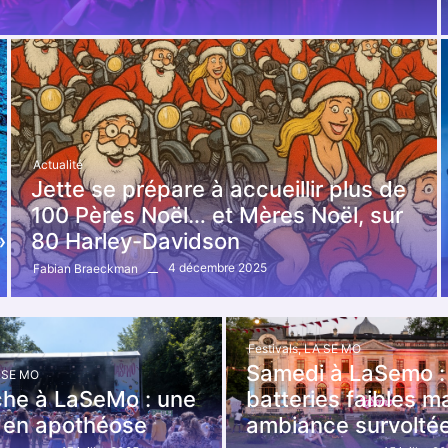
Actualité
Jette se prépare à accueillir plus de
100 Pères Noël… et Mères Noël, sur
»
80 Harley-Davidson
4 décembre 2025
Fabian Braeckman
Festivals
,
LA SE MO
Samedi à LaSemo :
 SE MO
he à LaSeMo : une
batteries faibles m
e en apothéose
ambiance survolté