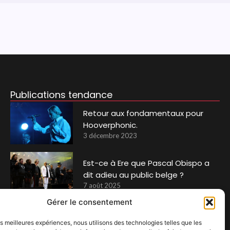
Publications tendance
Retour aux fondamentaux pour
Hooverphonic.
3 décembre 2023
Est-ce à Ere que Pascal Obispo a
dit adieu au public belge ?
7 août 2025
Gérer le consentement
Le Feel Good festival : plus de 20
les meilleures expériences, nous utilisons des technologies telles que les
000 festivaliers attendus sur la