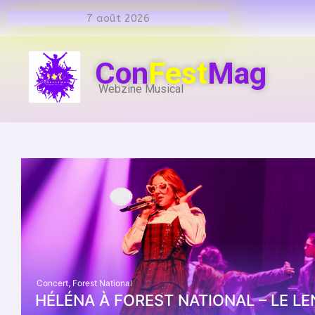
7 août 2026
Con
Fest
Mag
Webzine Musical
Concert
,
Forest National
HÉLÉNA À FOREST NATIONAL – LE L