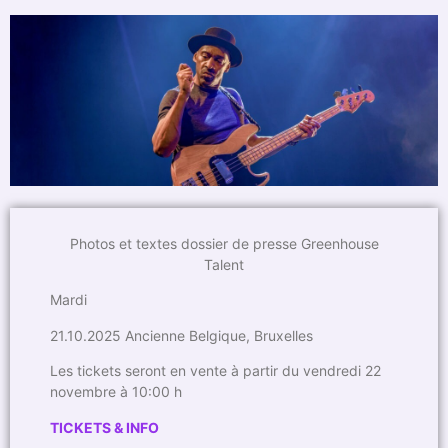
Photos et textes dossier de presse Greenhouse
Talent
Mardi
21.10.2025 Ancienne Belgique, Bruxelles
Les tickets seront en vente à partir du vendredi 22
novembre à 10:00 h
TICKETS & INFO