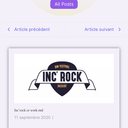
All Posts
Article précédent
Article suivant
Inc’rock ce week end
11 septembre 2020
/
Eloi, un