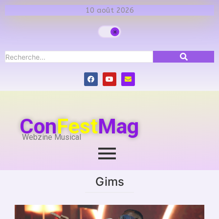
10 août 2026
Con
Fest
Mag
Webzine Musical
Gims
Festivals
,
Franco d'Esch/Alzette