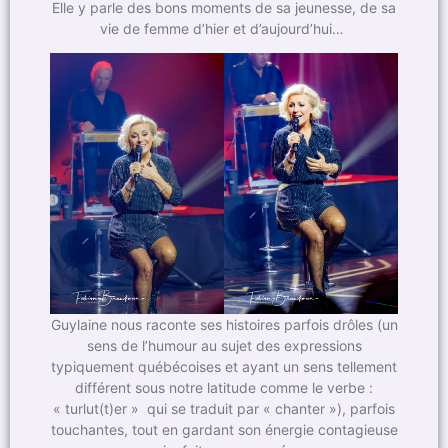
Elle y parle des bons moments de sa jeunesse, de sa
vie de femme d’hier et d’aujourd’hui…
Guylaine nous raconte ses histoires parfois drôles (un
sens de l’humour au sujet des expressions
typiquement québécoises et ayant un sens tellement
différent sous notre latitude comme le verbe :
« turlut(t)er » qui se traduit par « chanter »), parfois
touchantes, tout en gardant son énergie contagieuse