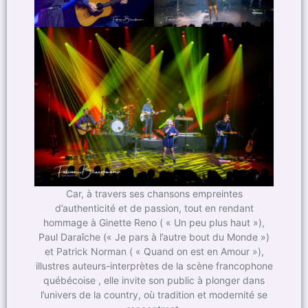
Car, à travers ses chansons empreintes
d’authenticité et de passion, tout en rendant
hommage à Ginette Reno ( « Un peu plus haut »),
Paul Daraîche (« Je pars à l’autre bout du Monde »)
et Patrick Norman ( « Quand on est en Amour »),
illustres auteurs-interprètes de la scène francophone
québécoise , elle invite son public à plonger dans
l’univers de la country, où tradition et modernité se