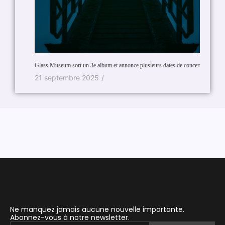
Cory Won
Roma »-
15 fév
Glass Museum sort un 3e album et annonce plusieurs dates de concerts.
21 septembre 2025
/
Ne manquez jamais aucune nouvelle importante.
Abonnez-vous à notre newsletter.