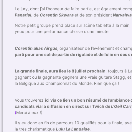
Le jury, dont j’ai l’honneur
de
faire partie, est également co
Panarisi
, de
Corentin Skwara
et de son président
Narvalwa
Notre petit groupe prend place sur scène tablette à la main, 
yeux pour une performance choisie d’une minute.
Corentin alias Airgus,
organisateur de l’événement et champ
parti pour une solide partie de rigolade et de folie en de
La grande finale, aura lieu le 8 juillet prochain
, toujours à
L
gagnant ou la gagnante gagnera une vraie guitare Stagg, et a
la Belgique aux Championnat du Monde. Rien que ça !
Vous trouverez
ici via ce lien un bon résumé de l’ambiance 
candidats via la diffusion en direct sur Twich de
L’Oeil Car
(
Merci à eux !)
Il y eu donc en fin de parcours 10 qualifiés pour la finale, a
la très charismatique
Lulu La Landaise
.