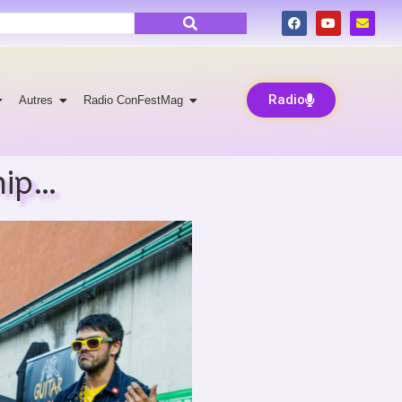
Radio
Autres
Radio ConFestMag
hip…