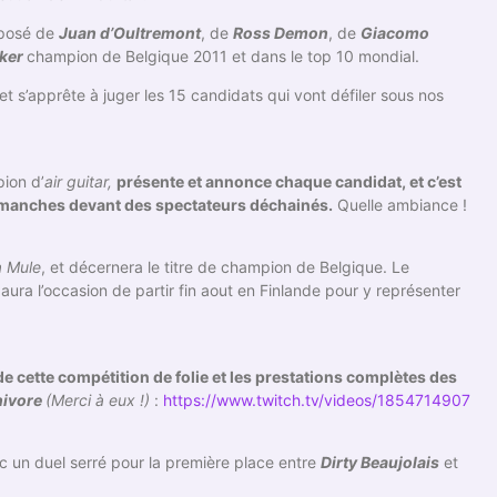
mposé de
Juan d’Oultremont
, de
Ross Demon
, de
Giacomo
ker
champion de Belgique 2011 et dans le top 10 mondial.
et s’apprête à juger les 15 candidats qui vont défiler sous nos
ion d’
air guitar,
présente et annonce chaque candidat, et c’est
ux manches devant des spectateurs déchainés.
Quelle ambiance !
a Mule
, et décernera le titre de champion de Belgique. Le
ura l’occasion de partir fin aout en Finlande pour y représenter
de cette compétition de folie et les prestations complètes des
nivore
(Merci à eux !)
:
https://www.twitch.tv/videos/1854714907
vec un duel serré pour la première place entre
Dirty Beaujolais
et