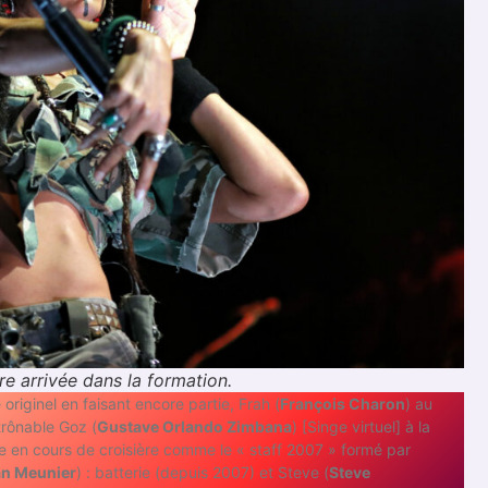
re arrivée dans la formation.
riginel en faisant encore partie, Frah (
François Charon
) au
étrônable Goz (
Gustave Orlando Zimbana
) [Singe virtuel] à la
vire en cours de croisière comme le « staff 2007 » formé par
n Meunier
) : batterie (depuis 2007) et Steve (
Steve