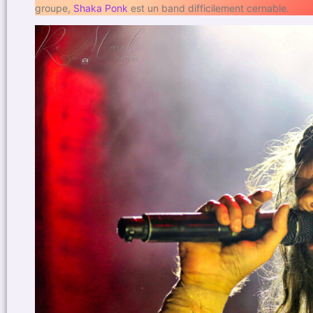
groupe,
Shaka Ponk
est un band difficilement cernable.