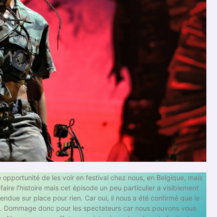
e opportunité de les voir en festival chez nous, en Belgique, mais
ire l’histoire mais cet épisode un peu particulier a visiblement
endue sur place pour rien. Car oui, il nous a été confirmé que le
ques. Dommage donc pour les spectateurs car nous pouvons vous