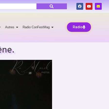
Radio
Autres
Radio ConFestMag
ène.