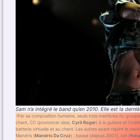
Sam n’a intégré le band qu’en 2010. Elle est la derniè
-Par sa composition humaine, seuls trois membres du groupe o
chant, CC (prononcer sissi,
Cyril Roger
) à la guitare et l’ind
batterie virtuelle et au chant. Les autres ayant rejoint le na
Mandris (
Mandris Da Cruz
) : basse (depuis 2007), Ion (
Yoha