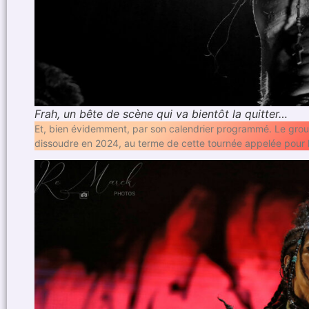
Frah, un bête de scène qui va bientôt la quitter…
Et, bien évidemment, par son calendrier programmé. Le groupe
dissoudre en 2024, au terme de cette tournée appelée pour 