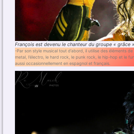
François est devenu le chanteur du groupe « grâce 
-Par son style musical tout d’abord, il utilise des éléments de
metal, l’électro, le hard rock, le punk rock, le hip-hop et le
aussi occasionnellement en espagnol et français.