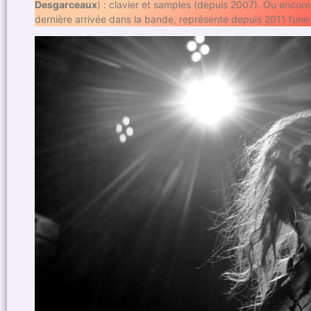
Desgarceaux
) : clavier et samples (depuis 2007). Ou encor
dernière arrivée dans la bande, représente depuis 2011 l’une