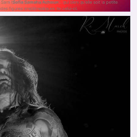
e Sam (
Sofia Samaha Achoun
), qui bien qu’elle soit la petite
 des figures emblématiques de celui-ci.