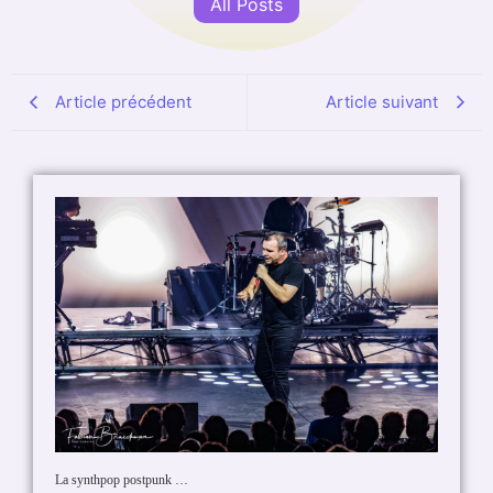
All Posts
Article précédent
Article suivant
Une nui
La synthpop postpunk …