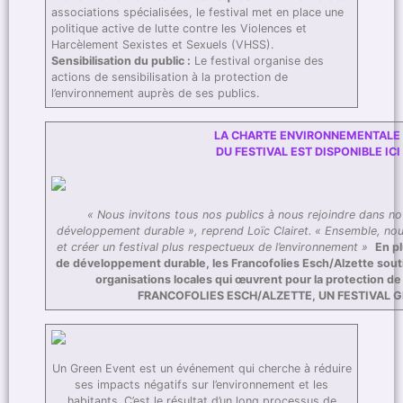
associations spécialisées, le festival met en place une
politique active de lutte contre les Violences et
Harcèlement Sexistes et Sexuels (VHSS).
Sensibilisation du public :
Le festival organise des
actions de sensibilisation à la protection de
l’environnement auprès de ses publics.
LA CHARTE ENVIRONNEMENTALE
DU FESTIVAL EST DISPONIBLE ICI
« Nous invitons tous nos publics à nous rejoindre dans n
développement durable », reprend Loïc Clairet. « Ensemble, nou
et créer un festival plus respectueux de l’environnement »
En pl
de développement durable, les Francofolies Esch/Alzette sou
organisations locales qui œuvrent pour la protection de
FRANCOFOLIES ESCH/ALZETTE, UN FESTIVAL 
Un Green Event est un événement qui cherche à réduire
ses impacts négatifs sur l’environnement et les
habitants. C’est le résultat d’un long processus de