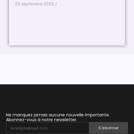
11 fév
23 septembre 2023
/
Ne manquez jamais aucune nouvelle importante.
Abonnez-vous à notre newsletter.
S'abonner