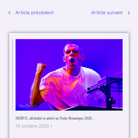
Article précédent
Article suivant
The Jack
HERVE, déchaîné et adoré au Nuits Botanique 2020…
rien à e
10 octobre 2020
/
4 oct