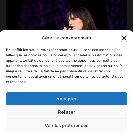
Gérer le consentement
Pour offrir les meilleures expériences, nous utilisons des technologies
telles que les cookies pour stocker et/ou accéder aux informations des
appareils. Le fait de consentir à ces technologies nous permettra de
traiter des données telles que le comportement de navigation ou les ID
uniques sur ce site. Le fait de ne pas consentir ou de retirer son
consentement peut avoir un effet négatif sur certaines caractéristiques
La Citadelle de Namur (re)devient la place
et fonctions.
forte culturelle de l’été.
23 mai 2022
Accepter
Refuser
Voir les préférences