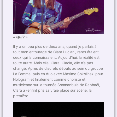
« Qui? »
Il y a un peu plus de deux ans, quand je parlais à
tout mon entourage de Clara Luciani, rares étaient
ceux qui la connaissaient. Aujourd’hui, la réalité est
toute autre. Mais elle, Clara, Clacla, elle n’a pas
changé. Après de discrets débuts au sein du groupe
La Femme, puis en duo avec Maxime Sokolinski pour
Hologram et finalement comme choriste et
musicienne sur la tournée Somnanbule de Raphaël,
Clara a (enfin) pris sa vraie place sur scène: la
première.