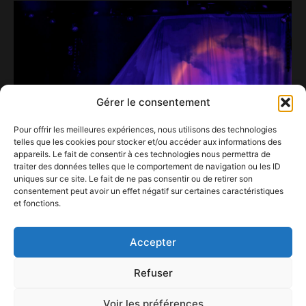
Gérer le consentement
Pour offrir les meilleures expériences, nous utilisons des technologies
telles que les cookies pour stocker et/ou accéder aux informations des
appareils. Le fait de consentir à ces technologies nous permettra de
traiter des données telles que le comportement de navigation ou les ID
uniques sur ce site. Le fait de ne pas consentir ou de retirer son
consentement peut avoir un effet négatif sur certaines caractéristiques
Odezenne : L’Éclectisme Musical et l’Amitié qui
et fonctions.
Défie le Temps
19 septembre 2023
Accepter
Refuser
Voir les préférences