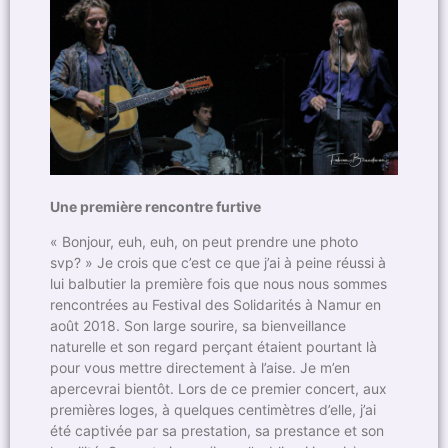
Une première rencontre furtive
« Bonjour, euh, euh, on peut prendre une photo
svp? » Je crois que c’est ce que j’ai à peine réussi à
lui balbutier la première fois que nous nous sommes
rencontrées au Festival des Solidarités à Namur en
août 2018. Son large sourire, sa bienveillance
naturelle et son regard perçant étaient pourtant là
pour vous mettre directement à l’aise. Je m’en
apercevrai bientôt. Lors de ce premier concert, aux
premières loges, à quelques centimètres d’elle, j’ai
été captivée par sa prestation, sa prestance et son