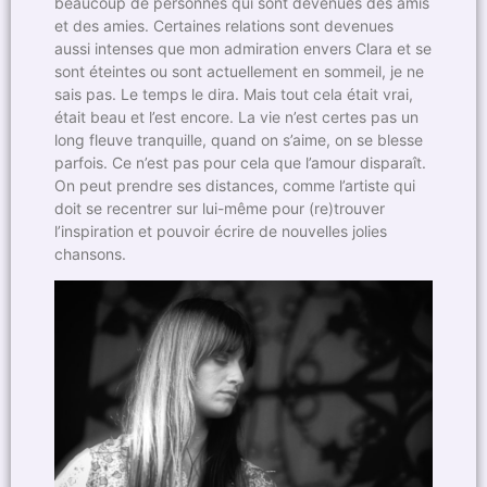
beaucoup de personnes qui sont devenues des amis
et des amies. Certaines relations sont devenues
aussi intenses que mon admiration envers Clara et se
sont éteintes ou sont actuellement en sommeil, je ne
sais pas. Le temps le dira. Mais tout cela était vrai,
était beau et l’est encore. La vie n’est certes pas un
long fleuve tranquille, quand on s’aime, on se blesse
parfois. Ce n’est pas pour cela que l’amour disparaît.
On peut prendre ses distances, comme l’artiste qui
doit se recentrer sur lui-même pour (re)trouver
l’inspiration et pouvoir écrire de nouvelles jolies
chansons.