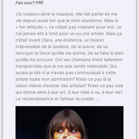
Fan moi? Pfff
J’ai toujours aimé la musique, elle fait partie de ma
vie depuis aussi loin que je m’en souvienne. Mais la
« fan attitude », ce n’était pas vraiment pour moi. Je
n’ai jamais été à fond pour un ou une artiste. Mais ça,
c’était avant Clara, une évidence, un besoin
irrépressible de la soutenir, de la suivre, de lui
renvoyer la force qu’elle me donne, de lui faire le bien
qu’elle me procure. Oui ses chansons m’ont tellement
transpercées que je me suis sentie redevable. Qui
aurais-je été si je n’avais pas communiqué à cette
artiste toute mon admiration? N’est-ce pas là la
raison même d’exister des artistes? N’est-ce pas cela
qui donne sens à leur art, à leur mise à nu, à leur vie?
La reconnaissance et l’amour du public …