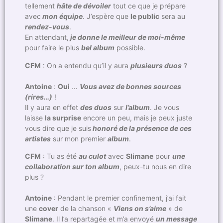
tellement
hâte de dévoiler
tout ce que je prépare
avec
mon équipe
. J’espère que
le public
sera au
rendez-vous
.
En attendant,
je donne le meilleur de moi-même
pour faire le plus
bel album
possible.
CFM
: On a entendu qu’il y aura
plusieurs duos
?
Antoine
:
Oui
…
Vous avez de bonnes sources
(rires…)
!
Il y aura en effet
des duos
sur
l’album
. Je vous
laisse
la surprise
encore un peu, mais je peux juste
vous dire que je suis
honoré de la présence de ces
artistes
sur mon premier
album
.
CFM
: Tu as été
au culot
avec
Slimane
pour
une
collaboration sur ton album
, peux-tu nous en dire
plus ?
Antoine
: Pendant le premier confinement, j’ai fait
une
cover
de la chanson «
Viens on s’aime
» de
Slimane
. Il l’a repartagée et m’a envoyé
un message