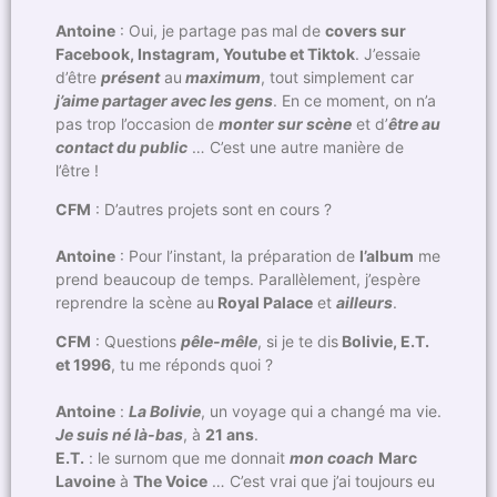
Antoine
: Oui, je partage pas mal de
covers sur
Facebook, Instagram, Youtube et Tiktok
. J’essaie
d’être
présent
au
maximum
, tout simplement car
j’aime partager avec les gens
. En ce moment, on n’a
pas trop l’occasion de
monter sur scène
et d’
être au
contact du public
… C’est une autre manière de
l’être !
CFM
: D’autres projets sont en cours ?
Antoine
: Pour l’instant, la préparation de
l’album
me
prend beaucoup de temps. Parallèlement, j’espère
reprendre la scène au
Royal Palace
et
ailleurs
.
CFM
: Questions
pêle-mêle
, si je te dis
Bolivie, E.T.
et 1996
, tu me réponds quoi ?
Antoine
:
La Bolivie
, un voyage qui a changé ma vie.
Je suis né là-bas
, à
21 ans
.
E.T.
: le surnom que me donnait
mon coach
Marc
Lavoine
à
The Voice
… C’est vrai que j’ai toujours eu