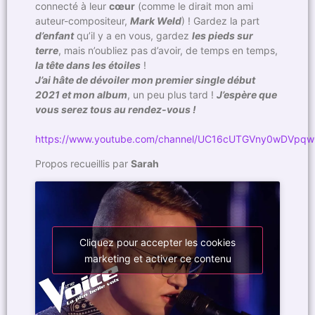
connecté à leur
cœur
(comme le dirait mon ami
auteur-compositeur,
Mark Weld
) ! Gardez la part
d’enfant
qu’il y a en vous, gardez
les pieds sur
terre
, mais n’oubliez pas d’avoir, de temps en temps,
la tête dans les étoiles
!
J’ai hâte de dévoiler mon premier single début
2021 et mon album
, un peu plus tard !
J’espère que
vous serez tous au rendez-vous !
https://www.youtube.com/channel/UC16cUTGVny0wDVpqw
Propos recueillis par
Sarah
Cliquez pour accepter les cookies
marketing et activer ce contenu