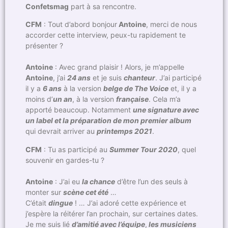
Confetsmag
part à sa rencontre.
CFM
: Tout d’abord bonjour
Antoine
, merci de nous
accorder cette interview, peux-tu rapidement te
présenter ?
Antoine
: Avec grand plaisir ! Alors, je m’appelle
Antoine
, j’ai
24 ans
et je suis
chanteur
. J’ai participé
il y a
6 ans
à la version
belge de The Voice
et, il y a
moins d’
un an
, à la version
française
. Cela m’a
apporté beaucoup. Notamment
une signature avec
un label et la préparation de mon premier album
qui devrait arriver au
printemps 2021
.
CFM
: Tu as participé au
Summer Tour 2020
, quel
souvenir en gardes-tu ?
Antoine
: J’ai eu
la chance
d’être l’un des seuls à
monter sur
scène cet été
…
C’était
dingue
! … J’ai adoré cette expérience et
j’espère la réitérer l’an prochain, sur certaines dates.
Je me suis lié
d’amitié avec l’équipe
,
les musiciens