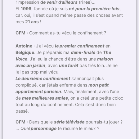
l’impression
de venir d’ailleurs
(
rires
)…
Et
1996
, l’année où je suis
né
pour la première fois
,
car, oui, il s’est quand même passé des choses avant
mes
21 ans
!
CFM
: Comment as-tu vécu le confinement ?
Antoine
: J’ai vécu
le premier confinement
en
Belgique
. Je préparais ma
demi-finale
de
The
Voice
. J’ai eu la chance d’être dans une
maison
avec un jardin
, avec
une forêt
pas très loin. Je ne
l’ai pas trop mal vécu.
Le deuxième confinement
s’annonçait plus
compliqué, car j’étais enfermé dans
mon petit
appartement parisien
. Mais, finalement, avec l’une
de
mes meilleures amies
, on a créé une petite coloc
tout au long du confinement. Cela s’est donc bien
passé.
CFM
: Dans quelle
série télévisée
pourrais-tu jouer ?
… Quel
personnage
te résume le mieux ?