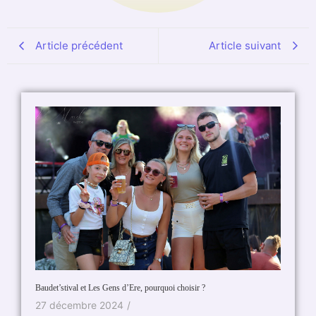
Article précédent
Article suivant
Baudet’stival et Les Gens d’Ere, pourquoi choisir ?
Vivre a
27 décembre 2024
/
21 ma