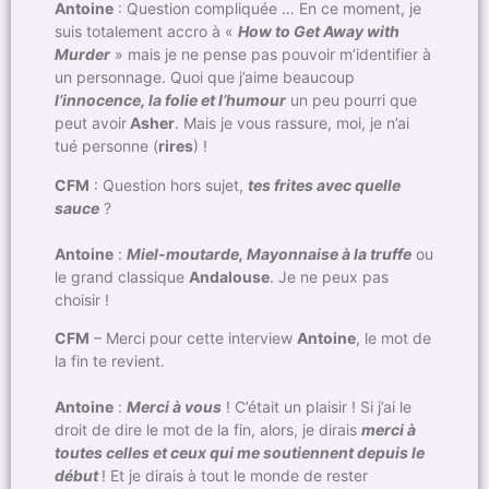
Antoine
: Question compliquée … En ce moment, je
suis totalement accro à «
How to Get Away with
Murder
» mais je ne pense pas pouvoir m’identifier à
un personnage. Quoi que j’aime beaucoup
l’innocence, la folie et l’humour
un peu pourri que
peut avoir
Asher
. Mais je vous rassure, moi, je n’ai
tué personne (
rires
) !
CFM
: Question hors sujet,
tes frites avec quelle
sauce
?
Antoine
:
Miel-moutarde, Mayonnaise à la truffe
ou
le grand classique
Andalouse
. Je ne peux pas
choisir !
CFM
– Merci pour cette interview
Antoine
, le mot de
la fin te revient.
Antoine
:
Merci à vous
! C’était un plaisir ! Si j’ai le
droit de dire le mot de la fin, alors, je dirais
merci à
toutes celles et ceux qui me soutiennent depuis le
début
! Et je dirais à tout le monde de rester