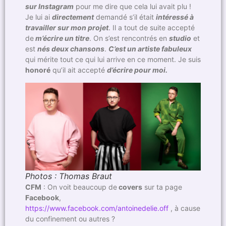
sur Instagram
pour me dire que cela lui avait plu !
Je lui ai
directement
demandé s’il était
intéressé à
travailler sur mon projet
. Il a tout de suite accepté
de
m’écrire un titre
. On s’est rencontrés en
studio
et
est
nés deux chansons
.
C’est un artiste fabuleux
qui mérite tout ce qui lui arrive en ce moment. Je suis
honoré
qu’il ait accepté
d’écrire pour moi.
Photos : Thomas Braut
CFM
: On voit beaucoup de
covers
sur ta page
Facebook
,
https://www.facebook.com/antoinedelie.off
, à cause
du confinement ou autres ?