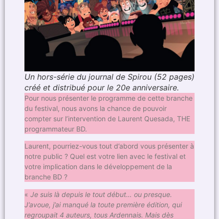
Un hors-série du journal de Spirou (52 pages)
créé et distribué pour le 20e anniversaire.
Pour nous présenter le programme de cette branche
du festival, nous avons la chance de pouvoir
compter sur l’intervention de Laurent Quesada, THE
programmateur BD.
Laurent, pourriez-vous tout d’abord vous présenter à
notre public ? Quel est votre lien avec le festival et
votre implication dans le développement de la
branche BD ?
«
Je suis là depuis le tout début… ou presque.
J’avoue, j’ai manqué la toute première édition, qui
regroupait 4 auteurs, tous Ardennais. Mais dès