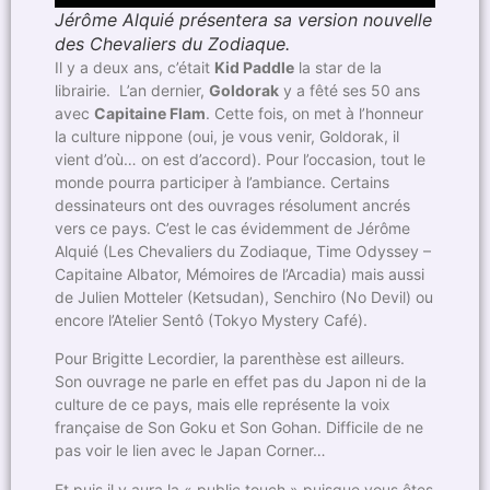
Jérôme Alquié présentera sa version nouvelle
des Chevaliers du Zodiaque.
Il y a deux ans, c’était
Kid Paddle
la star de la
librairie. L’an dernier,
Goldorak
y a fêté ses 50 ans
avec
Capitaine Flam
. Cette fois, on met à l’honneur
la culture nippone (oui, je vous venir, Goldorak, il
vient d’où… on est d’accord). Pour l’occasion, tout le
monde pourra participer à l’ambiance. Certains
dessinateurs ont des ouvrages résolument ancrés
vers ce pays. C’est le cas évidemment de Jérôme
Alquié (Les Chevaliers du Zodiaque, Time Odyssey –
Capitaine Albator, Mémoires de l’Arcadia) mais aussi
de Julien Motteler (Ketsudan), Senchiro (No Devil) ou
encore l’Atelier Sentô (Tokyo Mystery Café).
Pour Brigitte Lecordier, la parenthèse est ailleurs.
Son ouvrage ne parle en effet pas du Japon ni de la
culture de ce pays, mais elle représente la voix
française de Son Goku et Son Gohan. Difficile de ne
pas voir le lien avec le Japan Corner…
Et puis il y aura la « public touch » puisque vous êtes