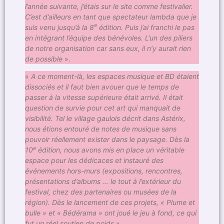
l’année suivante, j’étais sur le site comme festivalier.
C’est d’ailleurs en tant que spectateur lambda que je
e
suis venu jusqu’à la 8
édition. Puis j’ai franchi le pas
en intégrant l’équipe des bénévoles. L’un des piliers
de notre organisation car sans eux, il n’y aurait rien
de possible
».
«
A ce moment-là, les espaces musique et BD étaient
dissociés et il faut bien avouer que le temps de
passer à la vitesse supérieure était arrivé. Il était
question de survie pour cet art qui manquait de
visibilité. Tel le village gaulois décrit dans Astérix,
nous étions entouré de notes de musique sans
pouvoir réellement exister dans le paysage. Dès la
e
10
édition, nous avons mis en place un véritable
espace pour les dédicaces et instauré des
événements hors-murs (expositions, rencontres,
présentations d’albums … le tout à l’extérieur du
festival, chez des partenaires ou musées de la
région). Dès le lancement de ces projets, « Plume et
bulle » et « Bédérama » ont joué le jeu à fond, ce qui
fut un réel soutien de poids
».