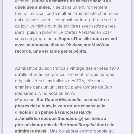
Minded
,
Isolde
a démarré une carrière solo il y a
quelques années.
Née dans un environnement
familial musical, cette multi-instrumentiste chanteuse
qui est aussi auteur-compositeur-interprête a sorti à
ce jour un mini album de six titres avec
Isolde et les
Bens
, puis un premier LP
Cartes Postales
en 2017
sous son propre nom.
Aujourd’hui elle nous revient
avec un nouveau disque
Oh dear
, sur MayWay
records, une véritable petite pépite.
Admiratrice du son français vintage des années 1970
qu’elle affectionne particulièrement, et des bandes
originales des films italiens des 70’s, elle nous
emmène dans un univers où plane l’ombre de
Burt
Bacharach, Nino Rota
ou
Ennio
Morricone.
Sur
Douce Mélancolie
, un des titres
phares de l’album, la voix douce et sensuelle
d’Isolde ( on pense à
Françoise Hardy
,
à
Jane
Birkin
époque
Gainsbourg
) se mêle au
phrasé dandy chic de
Bertrand Burgalat
dont elle
admire le travail.
Une collaboration improbable qui