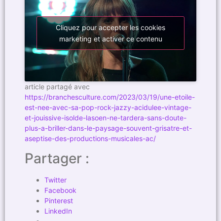
Cliquez pour accepter les cookies
marketing et activer ce contenu
article partagé avec
https://branchesculture.com/2023/03/19/une-etoile-
est-nee-avec-sa-pop-rock-jazzy-acidulee-vintage-
et-jouissive-isolde-lasoen-ne-tardera-sans-doute-
plus-a-briller-dans-le-paysage-souvent-grisatre-et-
aseptise-des-productions-musicales-ac/
Partager :
Twitter
Facebook
Pinterest
LinkedIn