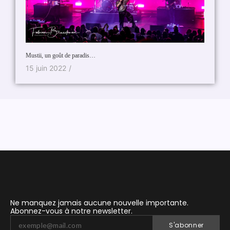
Agenda 
.
Mustii, un goût de paradis…
24 ao
15 juin 2022
/
Ne manquez jamais aucune nouvelle importante.
Abonnez-vous à notre newsletter.
S'abonner