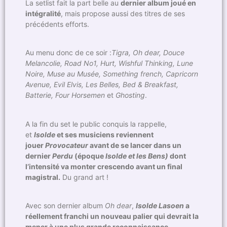
La setlist fait la part belle au
dernier album joué en
intégralité
, mais propose aussi des titres de ses
précédents efforts.
Au menu donc de ce soir :
Tigra, Oh dear, Douce
Melancolie, Road No1, Hurt, Wishful Thinking, Lune
Noire, Muse au Musée, Something french, Capricorn
Avenue, Evil Elvis, Les Belles, Bed & Breakfast,
Batterie, Four Horsemen
et
Ghosting
.
A la fin du set le public conquis la rappelle,
et
Isolde
et ses musiciens reviennent
jouer
Provocateur
avant de se lancer dans un
dernier
Perdu
(époque
Isolde et les Bens)
dont
l’intensité va monter crescendo avant un final
magistral.
Du grand art !
Avec son dernier album
Oh dear
,
Isolde Lasoen
a
réellement franchi un nouveau palier qui devrait la
mener à une plus grande reconnaissance