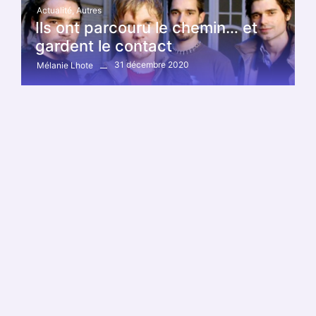
Actualité
,
Autres
Ils ont parcouru le chemin… et
gardent le contact
31 décembre 2020
Mélanie Lhote