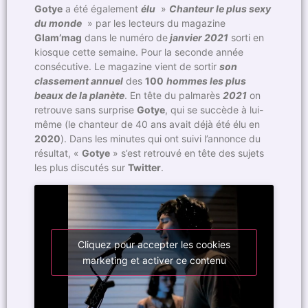
Gotye
a été également
élu
»
Chanteur le plus sexy
du monde
» par les lecteurs du magazine
Glam’mag
dans le numéro de
janvier 2021
sorti en
kiosque cette semaine. Pour la seconde année
consécutive. Le magazine vient de sortir
son
classement annuel
des
100
hommes les plus
beaux de la planète
. En tête du palmarès
2021
on
retrouve sans surprise
Gotye
, qui se succède à lui-
même (le chanteur de 40 ans avait déjà été élu en
2020
). Dans les minutes qui ont suivi l’annonce du
résultat, «
Gotye
» s’est retrouvé en tête des sujets
les plus discutés sur
Twitter
.
Cliquez pour accepter les cookies
marketing et activer ce contenu