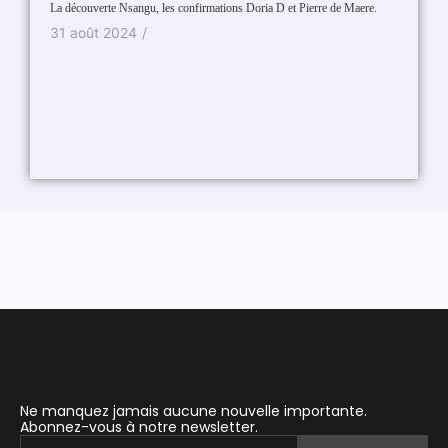
Festival
La découverte Nsangu, les confirmations Doria D et Pierre de Maere.
organisa
31 août 2024
/
20 ao
Ne manquez jamais aucune nouvelle importante.
Abonnez-vous à notre newsletter.