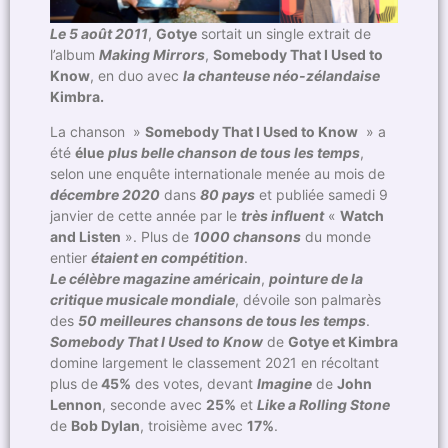
Le 5 août 2011
,
Gotye
sortait un single extrait de
l’album
Making Mirrors
,
Somebody That I Used to
Know
, en duo avec
la chanteuse néo-zélandaise
Kimbra.
La chanson »
Somebody That I Used to Know
» a
été
élue
plus belle chanson de tous les temps
,
selon une enquête internationale menée au mois de
décembre 2020
dans
80 pays
et publiée samedi 9
janvier de cette année par le
très influent
«
Watch
and Listen
». Plus de
1000 chansons
du monde
entier
étaient en compétition
.
Le célèbre magazine américain
,
pointure de la
critique musicale mondiale
, dévoile son palmarès
des
50 meilleures chansons de tous les temps
.
Somebody That I Used to Know
de
Gotye et Kimbra
domine largement le classement 2021 en récoltant
plus de
45%
des votes, devant
Imagine
de
John
Lennon
, seconde avec
25%
et
Like a Rolling Stone
de
Bob Dylan
, troisième avec
17%
.