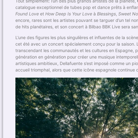
Tout simplement: l’un des plus grands artistes de la planète,
catalogue exceptionnel de tubes pop et dance prêts à enf
Found Love
et
How Deep Is Your Love
à
Blessings
,
Sweet No
encore, rares sont les artistes pouvant se targuer d’un tel 
de hits planétaires, et son concert à Bilbao BBK Live sera sa
L’une des figures les plus singulières et influentes de la scè
cet été avec un concert spécialement conçu pour la saison. L
transcendant les communautés et les cultures en Espagne, pui
génération en génération pour créer une musique intemporell
artistiques ambitieux, Dellafuente s’est imposé comme un pi
accueil triomphal, alors que cette icône espagnole continue d