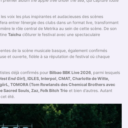
son premier album
the apple tree under the sea
, qui capture toute
les voix les plus inspirantes et audacieuses des scènes
fera entrer l’énergie des clubs dans un format live, transformant
ière le rôle central de Metrika au sein de cette scène. De son
ntine
Taichu
clôturer le festival avec une spectaculaire
récentes de la scène musicale basque, également confirmés
se et ouverte, fidèle à sa réputation de festival où chaque
tistes déjà confirmés pour
Bilbao BBK Live 2026
, parmi lesquels
est End Girl
), IDLES, Interpol, CMAT, Charlotte de Witte,
segiirL, TOMORA (Tom Rowlands des Chemical Brothers avec
Sacred Souls, Zaz, Folk Bitch Trio
et bien d’autres. Autant
 cet été.