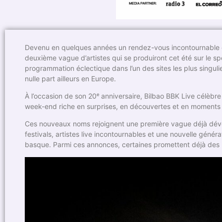
Devenu en quelques années un rendez-vous incontournable de
deuxième vague d’artistes qui se produiront cet été sur le s
programmation éclectique dans l’un des sites les plus singuli
nulle part ailleurs en Europe.
À l’occasion de son 20ᵉ anniversaire, Bilbao BBK Live célèbre
week-end riche en surprises, en découvertes et en moments 
Ces nouveaux noms rejoignent une première vague déjà dévoil
festivals, artistes live incontournables et une nouvelle géné
basque. Parmi ces annonces, certaines promettent déjà de