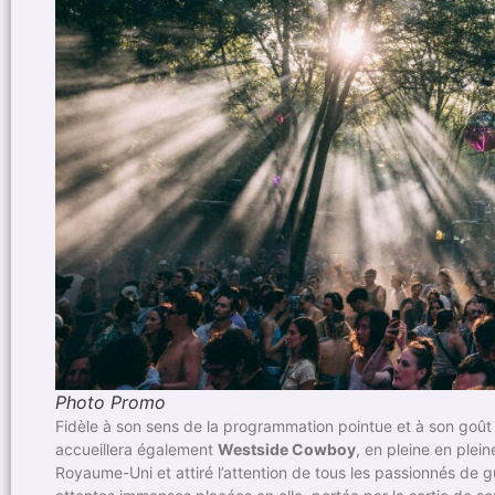
Photo Promo
Fidèle à son sens de la programmation pointue et à son goût p
accueillera également
Westside Cowboy
, en pleine en plei
Royaume-Uni et attiré l’attention de tous les passionnés de g