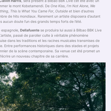
Calvin Harris
, sera présent à Bilbao BBK Live cet été avec un
lammer le mont Kobetamendi. De
One Kiss
,
I’m Not Alone
,
We
thing
,
This Is What You Came For
,
Outside
et bien d’autres
nombre de hits mondiaux. Rarement un artiste disposera d’autant
ns aucun doute l’un des grands temps forts de l’été.
ne espagnole,
Dellafuente
se produira lui aussi à Bilbao BBK Live
’artiste, passé de parolier culte à véritable phénomène
se dans les traditions et les racines musicales transmises de
e. Entre performances historiques dans des stades et projets
onnier de la scène contemporaine. Sa venue cet été promet un
’écrire un nouveau chapitre de sa carrière.