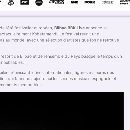
 l’été festivalier européen,
Bilbao BBK Live
annonce sa
pectaculaire mont Kobetamendi. Le festival réunit une
ers au monde, avec une sélection d’artistes que l’on ne retrouve
 l’esprit de Bilbao et de l’ensemble du Pays basque le temps d’un
inoubliables.
ée, réunissant icônes internationales, figures majeures des
ration qui façonne aujourd’hui les scènes musicale espagnole et
s moments mémorables.