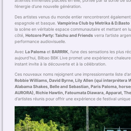
attentes immenses placées en elle, portée par la sortie de 
l’énergie d’une nouvelle génération.
Des artistes venus du monde entier rencontreront également 
espagnole et basque.
Vampirina Club by Metrika & D.Basto
la scène en véritable espace communautaire et mettant en lum
côté,
Hotcore Party: Taichu and Friends
verra l’artiste arge
performance audiovisuelle.
Avec
La Paloma
et
BARRRK
, l’une des sensations les plus 
aujourd’hui, Bilbao BBK Live promet une expérience chaleureu
instant invite à la découverte et à la célébration.
Ces nouveaux noms rejoignent une impressionnante liste d’ar
Robbie Williams, David Byrne, Lily Allen (qui interprétera
W
Alabama Shakes, Belle and Sebastian, Paris Paloma, hor
AURORA), Richie Hawtin, Fatoumata Diawara, Apparat, Thee 
d’artistes réunis pour offrir une expérience de festival unique