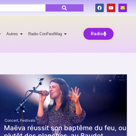
Radio
Autres
Radio ConFestMag
Concert
,
Festivals
Maëva réussit son baptême du feu, ou
plutôt des planches, au Baudet.