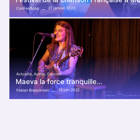
27 janvier 2023
ConFestMag
Actualité
,
Autres
,
Concert
Maeva la force tranquille…
19 juin 2022
Fabian Braeckman