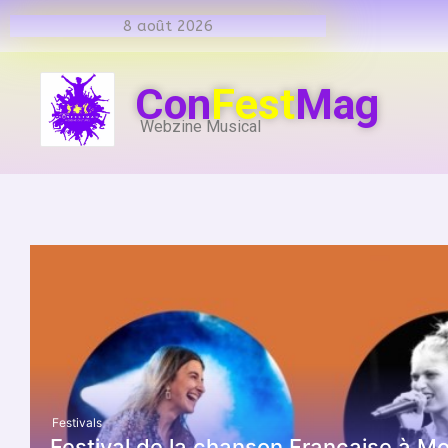
8 août 2026
Con
Fest
Mag
Webzine Musical
Festivals
Festival de la chanson Française à M