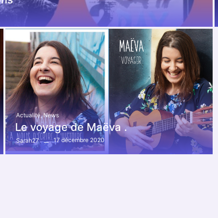
Actualité
,
News
Le voyage de Maëva .
17 décembre 2020
Sarah27