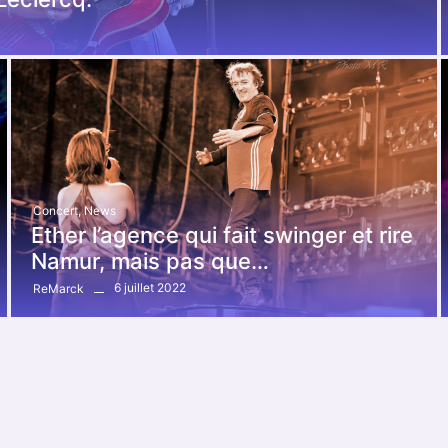
Concert
,
News
Ether l’agence qui fait swinger et rire
Namur, mais pas que…
6 juillet 2022
ReMarck