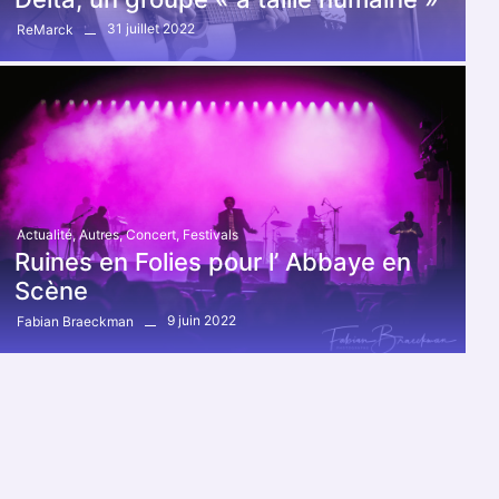
31 juillet 2022
ReMarck
Actualité
,
Autres
,
Concert
,
Festivals
Ruines en Folies pour l’ Abbaye en
Scène
9 juin 2022
Fabian Braeckman