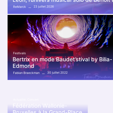
23 juillet 2026
ReMarck
Festivals
Bertrix en mode Baudet’stival by Bilia-
Edmond
30 juillet 2022
Fabian Braeckman
Actualité
,
Concert
Fédération Wallonie-
Bruxelles à la Grand-Place…