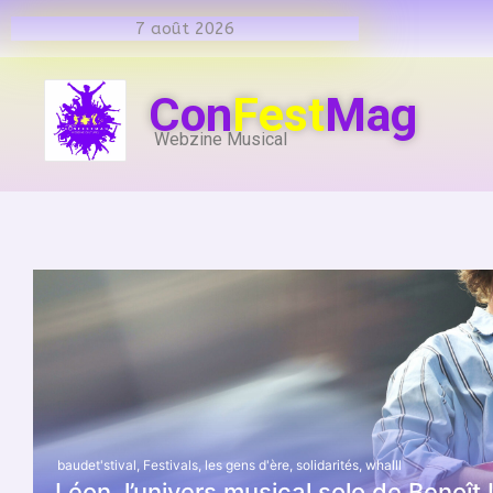
7 août 2026
Con
Fest
Mag
Webzine Musical
baudet'stival
,
Festivals
,
les gens d'ère
,
solidarités
,
whalll
Léon, l’univers musical solo de Benoît