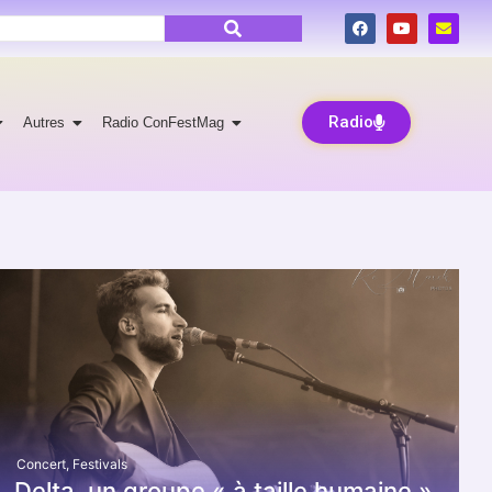
Radio
Autres
Radio ConFestMag
Concert
,
Festivals
Delta, un groupe « à taille humaine »