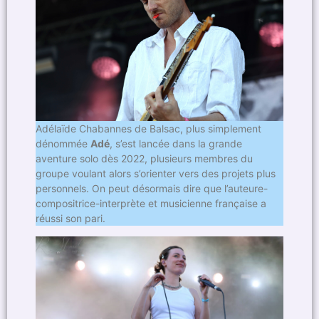
Adélaïde Chabannes de Balsac, plus simplement
dénommée
Adé
, s’est lancée dans la grande
aventure solo dès 2022, plusieurs membres du
groupe voulant alors s’orienter vers des projets plus
personnels. On peut désormais dire que l’auteure-
compositrice-interprète et musicienne française a
réussi son pari.