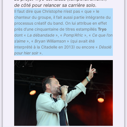
de côté pour relancer sa carrière solo.
Il faut dire que Christophe n’est pas « que » le
chanteur du groupe, il fait aussi partie intégrante du
processus créatif du band. On lui attribue en effet
près d’une cinquantaine de titres estampillés
Tryo
dont «
La débandade
», «
Pomp’Afric
», «
Ce que l’on
s’aime
», «
Bryan Williamson
» (qui avait été
interprété à la Citadelle en 2013) ou encore «
Désolé
pour hier soir
».