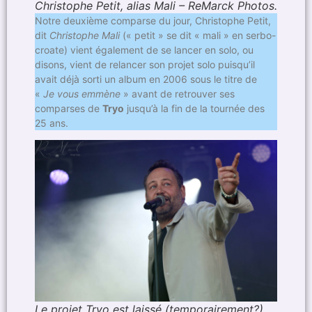
Christophe Petit, alias Mali – ReMarck Photos.
Notre deuxième comparse du jour, Christophe Petit,
dit
Christophe Mali
(« petit » se dit « mali » en serbo-
croate) vient également de se lancer en solo, ou
disons, vient de relancer son projet solo puisqu’il
avait déjà sorti un album en 2006 sous le titre de
«
Je vous emmène
» avant de retrouver ses
comparses de
Tryo
jusqu’à la fin de la tournée des
25 ans.
Le projet Tryo est laissé (temporairement?)