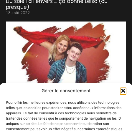
Du soleil à l’envers … ça donne Leiso (ou
presque)
18 août 2022
Gérer le consentement
Layo en Interview chez Equinoxe
Pour offrir les meilleures expériences, nous utilisons des technologies
telles que les cookies pour stocker et/ou accéder aux informations des
21 septembre 2020
appareils. Le fait de consentir à ces technologies nous permettra de
traiter des données telles que le comportement de navigation ou les ID
uniques sur ce site. Le fait de ne pas consentir ou de retirer son
consentement peut avoir un effet négatif sur certaines caractéristiques