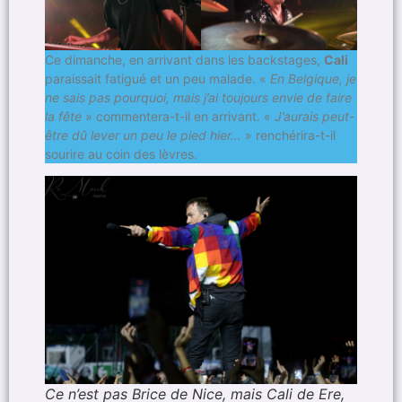
Ce dimanche, en arrivant dans les backstages,
Cali
paraissait fatigué et un peu malade. «
En Belgique, je
ne sais pas pourquoi, mais j’ai toujours envie de faire
la fête
» commentera-t-il en arrivant. «
J’aurais peut-
être dû lever un peu le pied hier…
» renchérira-t-il
sourire au coin des lèvres.
Ce n’est pas Brice de Nice, mais Cali de Ere,