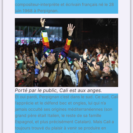
compositeur-interprète et écrivain français né le 28
juin 1968 à Perpignan.
Porté par le public, Cali est aux anges.
Et oui pardi, Perpignan c’est dans le sud. Ce sud, Cali
l’apprécie et le défend bec et ongles, lui qui n’a
jamais occulté ses origines méditerranéennes (son
grand père était Italien, le reste de sa famille
Espagnol, et plus précisément Catalan). Mais Cali a
toujours trouvé du plaisir à venir se produire en