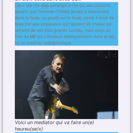
Ceux qui ont déjà participé à l’un de ses concerts
savent que l’homme n’hésite jamais à descendre
dans la foule, ou plutôt sur la foule, porté à bout de
bras par une assistance qui reprend en chœur les
refrains de ses plus grands succès, mais aussi un
titre de
U2
qui s’immisce intelligemment dans le set,
tel un mashup radiophonique.
Voici un mediator qui va faire un(e)
heureu(se/x)