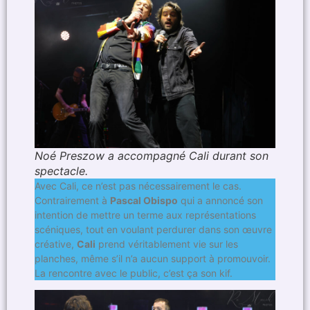
Noé Preszow a accompagné Cali durant son
spectacle.
Avec Cali, ce n’est pas nécessairement le cas.
Contrairement à
Pascal Obispo
qui a annoncé son
intention de mettre un terme aux représentations
scéniques, tout en voulant perdurer dans son œuvre
créative,
Cali
prend véritablement vie sur les
planches, même s’il n’a aucun support à promouvoir.
La rencontre avec le public, c’est ça son kif.