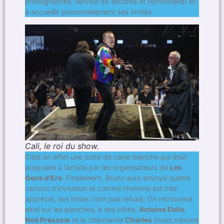
photographes, service de sécurité et techniciens) et
à accueillir personnellement ses invités.
Cali, le roi du show.
C’est en effet une sorte de carte blanche qui était
proposée à l’artiste par les organisateurs de
Les
Gens d’Ere
. Finalement, Bruno aura envoyé quatre
cartons d’invitation et comme l’homme est très
apprécié, ses hôtes n’ont pas refusé. On retrouvera
ainsi sur les planches, à ses côtés,
Antoine Delie
,
Noé Preszow
et la charmante
Charles
(nous n’avons