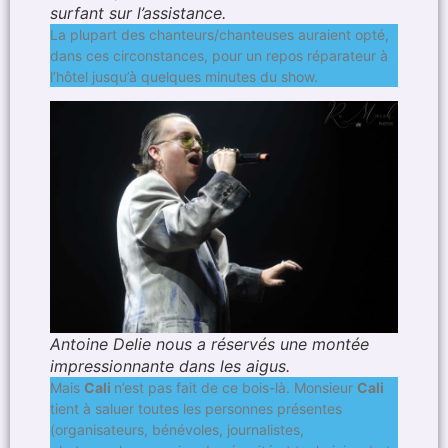
surfant sur l’assistance.
La plupart des chanteurs/chanteuses auraient opté,
dans ces circonstances, pour un repos réparateur à
l’hôtel jusqu’à quelques minutes du show.
Antoine Delie nous a réservés une montée
impressionnante dans les aigus.
Mais
Cali
n’est pas fait de ce bois-là. Monsieur
Cali
tient à saluer toutes les personnes présentes
(organisateurs, bénévoles, journalistes,