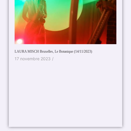
Impossib
LAURA MISCH Bruxelles, Le Botanique (14/11/2023)
27 oc
17 novembre 2023
/