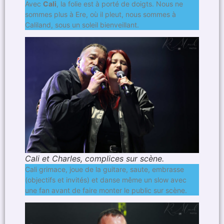
Avec
Cali
, la folie est à porté de doigts. Nous ne
sommes plus à Ere, où il pleut, nous sommes à
Caliland, sous un soleil bienveillant.
Cali et Charles, complices sur scène.
Cali grimace, joue de la guitare, saute, embrasse
(objectifs et invités) et danse même un slow avec
une fan avant de faire monter le public sur scène.