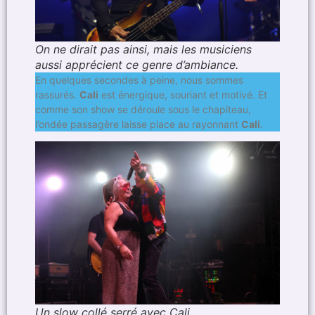
On ne dirait pas ainsi, mais les musiciens
aussi apprécient ce genre d’ambiance.
En quelques secondes à peine, nous sommes
rassurés.
Cali
est énergique, souriant et motivé. Et
comme son show se déroule sous le chapiteau,
l’ondée passagère laisse place au rayonnant
Cali
.
Un slow collé serré avec Cali.