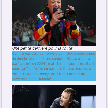
Une petite dernière pour la route?
Cali
n’a pas sorti de nouvel album studio cette année
(le dernier album est une compile,
20 ans d’amour
parfait
, sorti en 2024), mais il a marqué les esprits de
ceux qui l’ont (re)vu en concert. Il n’a certes pas la
voix ni l’aura de Johnny, mais il en a le sens du
spectacle et de l’humilité.