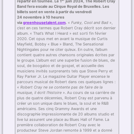
repartir en tournée. Le 1
juin 2024, The Robert Cray
Band fera escale au Cirque Royal de Bruxelles. Les
billets sont en vente à partir du vendredi
24 novembre à 10 heures
via
greenhousetalent.com
.
«
Funky, Cool and Bad
»,
c’est en ces termes que Robert Cray décrit son dernier
album. « That’s What I Heard » est sorti fin février
2020. Cet opus met en avant la musique de Curtis
Mayfield, Bobby « Blue » Bland, The Sensational
Nightingales pour ne citer qu’eux. En outre, l’album
contient quatre autres chansons originales écrites par
le groupe. L’album est une superbe fusion de blues, de
soul, de boogaloo et de gospel, et accueille des
musiciens invités surprenants tels que Steve Perry et
Ray Parker Jr. Le magazine Guitar Player encense le
parcours musical de Robert dans ces quelques lignes :
«
Robert Cray ne se contente pas de faire de la
musique, il écrit l’histoire
». Au cours de sa carrière de
plus de quatre décennies, Robert Cray est parvenu à
créer un son unique dans le blues, la soul et le R&B
américains. Ses cinq Grammy Awards et une
discographie impressionnante de 20 albums studio et
live lui assurent une place au Blues Hall of Fame. La
première collaboration de Robert Cray avec le
producteur Steve Jordan remonte à 1999 et a donné