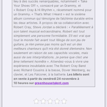
lieu à des succès remarquables, notamment « Take
Your Shoes Off », consacré par un Grammy, et
« Robert Cray & Hi Rhythm », récemment nommé pour
un Grammy. « That’s What I Heard » est le sixième
album commun qui témoigne de l’alchimie durable entre
les deux artistes. À propos de sa collaboration avec
Robert Cray, Steve Jordan a déclaré :
« Parallèlement à
son talent musical extraordinaire, Robert est tout
simplement une personne formidable. S’il est vrai que
tout le monde fait avant tout l’éloge de son jeu de
guitare, je n’en pense pas moins qu’il est un des
meilleurs chanteurs qu’il m’a été donné d’entendre. Non
seulement en raison de ses capacités vocales, mais
aussi de ses interprétations. Je pense que c’est une
âme tellement honnête »
. Attendez-vous à vivre une
expérience inoubliable avec The Robert Cray Band
avec Richard Cousins à la basse, Dover Weinberg, au
clavier, et Les Falconer, à la batterie.
Les billets sont
en vente à partir du vendredi 24 novembre à
10 heures sur
greenhousetalent.com