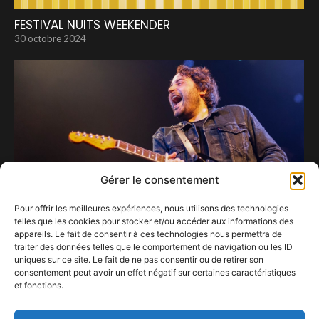
FESTIVAL NUITS WEEKENDER
30 octobre 2024
Gérer le consentement
Pour offrir les meilleures expériences, nous utilisons des technologies
telles que les cookies pour stocker et/ou accéder aux informations des
appareils. Le fait de consentir à ces technologies nous permettra de
traiter des données telles que le comportement de navigation ou les ID
uniques sur ce site. Le fait de ne pas consentir ou de retirer son
Noé Preszow enflamme l’Orangerie du
consentement peut avoir un effet négatif sur certaines caractéristiques
Botanique avec un spectacle énergique et
et fonctions.
émouvant
1 avril 2024