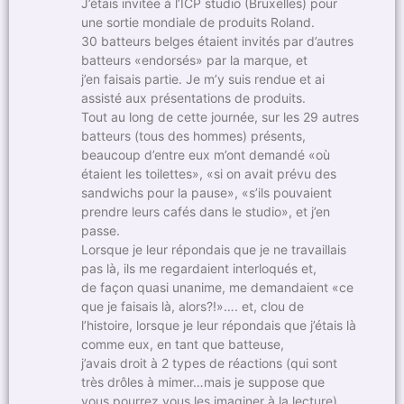
J’étais invitée à l’ICP studio (Bruxelles) pour
une sortie mondiale de produits Roland.
30 batteurs belges étaient invités par d’autres
batteurs «endorsés» par la marque, et
j’en faisais partie. Je m’y suis rendue et ai
assisté aux présentations de produits.
Tout au long de cette journée, sur les 29 autres
batteurs (tous des hommes) présents,
beaucoup d’entre eux m’ont demandé «où
étaient les toilettes», «si on avait prévu des
sandwichs pour la pause», «s’ils pouvaient
prendre leurs cafés dans le studio», et j’en
passe.
Lorsque je leur répondais que je ne travaillais
pas là, ils me regardaient interloqués et,
de façon quasi unanime, me demandaient «ce
que je faisais là, alors?!»…. et, clou de
l’histoire, lorsque je leur répondais que j’étais là
comme eux, en tant que batteuse,
j’avais droit à 2 types de réactions (qui sont
très drôles à mimer…mais je suppose que
vous pourrez vous les imaginer à la lecture)