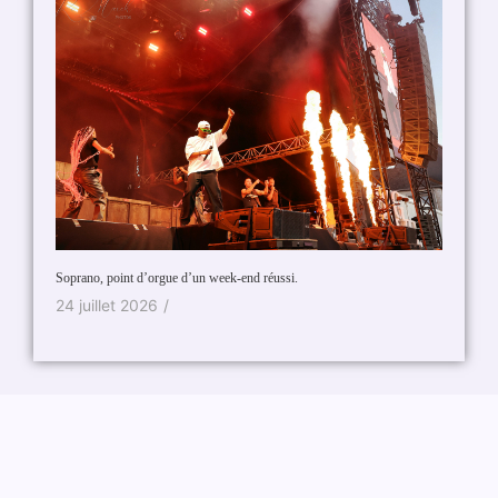
Un conce
gium
Soprano, point d’orgue d’un week-end réussi.
sa bull
24 juillet 2026
/
13 fév