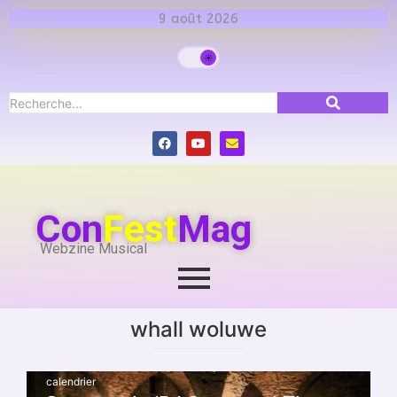
9 août 2026
Con
Fest
Mag
Webzine Musical
whall woluwe
calendrier