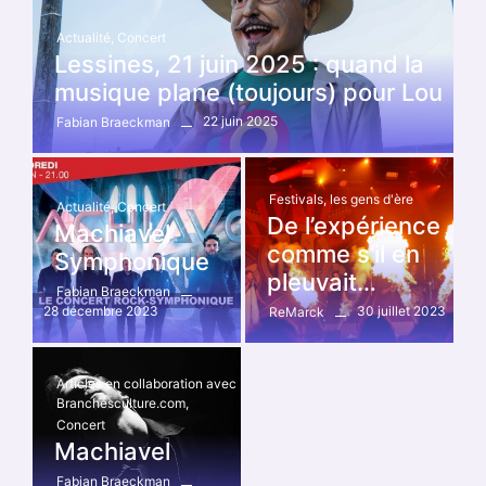
Actualité
,
Concert
Lessines, 21 juin 2025 : quand la
musique plane (toujours) pour Lou
22 juin 2025
Fabian Braeckman
Festivals
,
les gens d'ère
Actualité
,
Concert
De l’expérience
Machiavel
comme s’il en
Symphonique
pleuvait…
Fabian Braeckman
28 décembre 2023
30 juillet 2023
ReMarck
Articles en collaboration avec
Branchésculture.com
,
Concert
Machiavel
Fabian Braeckman