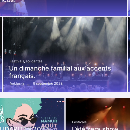
l
,
Festivals
,
solidarités
Un dimanche familial aux accents
français.
9 septembre 2023
ReMarck
Festivals
LIDARITES 2023
L’été sera show.