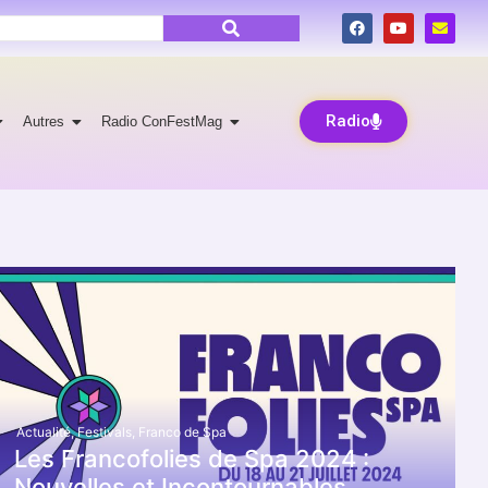
Radio
Autres
Radio ConFestMag
Actualité
,
Festivals
,
Franco de Spa
Les Francofolies de Spa 2024 :
Nouvelles et Incontournables