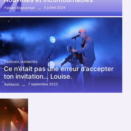
4 juillet 2024
Fabian Braeckman
Festivals
,
solidarités
Ce n’était pas une erreur d’accepter
ton invitation… Louise.
7 septembre 2023
ReMarck