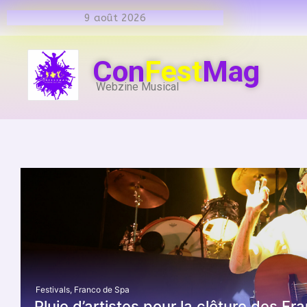
9 août 2026
Con
Fest
Mag
Webzine Musical
Festivals
,
Franco de Spa
Pluie d’artistes pour la clôture des Fr