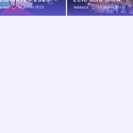
16 janvier 2023
13 janvier 2023
ckman
ReMarck