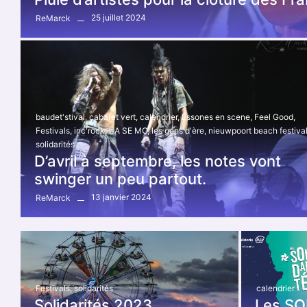
25 juillet 2024
ReMarck
baudet'stival
,
cabaret vert
,
calendrier
,
Essones en scene
,
Feel Good
,
Festivals
,
inc'rock
,
LA SE MO
,
les gens d'ère
,
nieuwpoort beach festiva
solidarités
D’avril à septembre, les notes vont
swinger un peu partout.
13 janvier 2024
ReMarck
Festivals
,
solidarités
calendrier
Solidarités 2023
Les SO