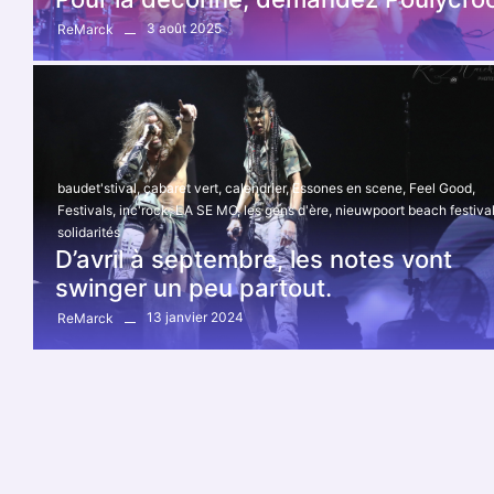
3 août 2025
ReMarck
baudet'stival
,
cabaret vert
,
calendrier
,
Essones en scene
,
Feel Good
,
Festivals
,
inc'rock
,
LA SE MO
,
les gens d'ère
,
nieuwpoort beach festiva
solidarités
D’avril à septembre, les notes vont
swinger un peu partout.
13 janvier 2024
ReMarck