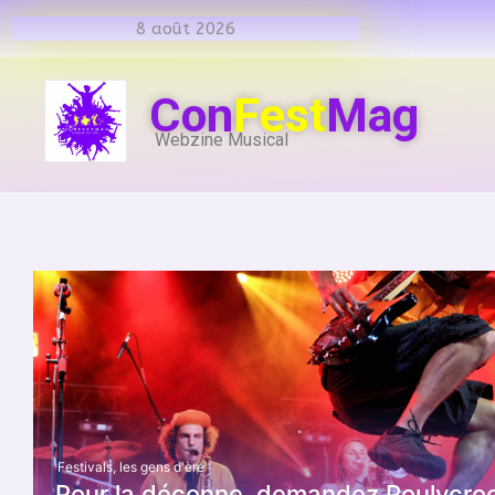
8 août 2026
Con
Fest
Mag
Webzine Musical
Festivals
,
les gens d'ère
Pour la déconne, demandez Poulycroc 