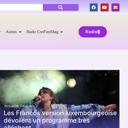
Radio
Autres
Radio ConFestMag
Actualité
,
Festivals
Les Francos version luxembourgeoise
dévoilent un programme très
alléchant.