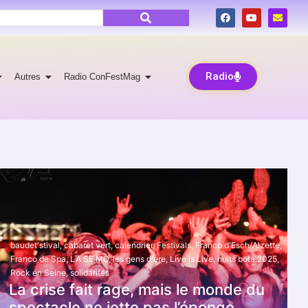
Radio
Autres
Radio ConFestMag
baudet'stival
,
cabaret vert
,
calendrier
,
Festivals
,
Franco d'Esch/Alzette
,
Franco de Spa
,
LA SE MO
,
les gens d'ère
,
Live is Live
,
nuits bota 2025
,
Rock en Seine
,
solidarités
La crise fait rage, mais le monde du
spectacle ne jette pas l’éponge.