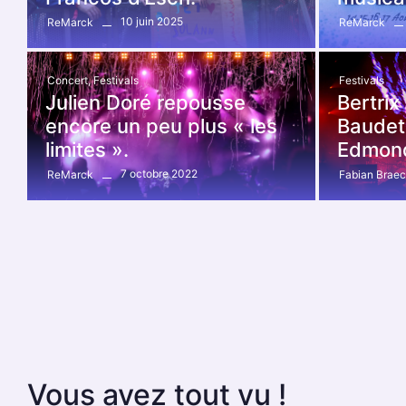
10 juin 2025
ReMarck
ReMarck
Concert
,
Festivals
Festivals
Julien Doré repousse
Bertri
encore un peu plus « les
Baudet’
limites ».
Edmon
7 octobre 2022
ReMarck
Fabian Brae
Vous avez tout vu !