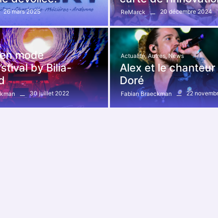
26 mars 2025
20 décembre 2024
ReMarck
x en mode
Actualité
,
Autres
,
News
stival by Bilia-
Alex et le chanteur
d
Doré
30 juillet 2022
22 novemb
ckman
Fabian Braeckman