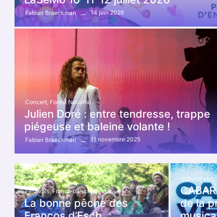
14 juin 2026
Fabian Braeckman
Concert
,
Forest National
Julien Doré : entre tendresse, trappe
piégeuse et baleine volante !
11 novembre 2025
Fabian Braeckman
cabaret vert
,
CABARET
Festivals
,
Franco d'Esch/Alzette
La bonne pêche des
de la 
Francos d’Esch.
musical