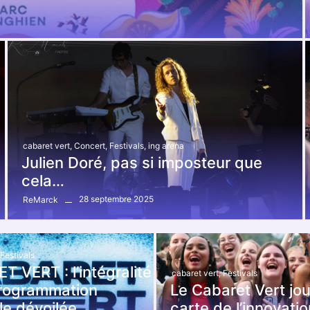
cabaret vert
,
Concert
,
Festivals
,
ing arena
Julien Doré, pas si imposteur que
cela…
28 septembre 2025
ReMarck
Festivals
 VERT : l’intégralité
cabaret vert
,
Festivals
programmation
Le Cabaret Vert jou
e dévoilée.
carte de l’innovatio