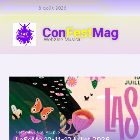
8 août 2026
Con
Fest
Mag
Webzine Musical
Festivals
,
LA SE MO
,
publicité
LaSeMo 10-11-12 juillet 2026