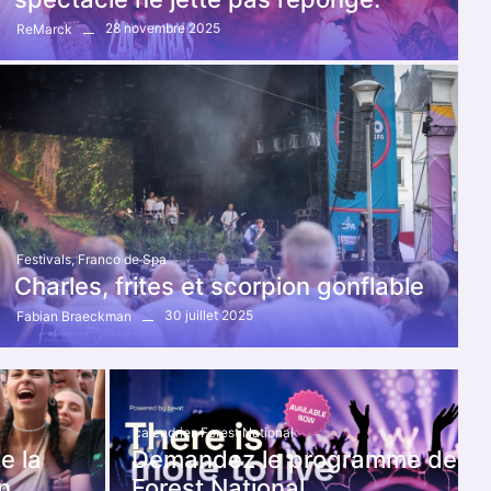
28 novembre 2025
ReMarck
Festivals
,
Franco de Spa
Charles, frites et scorpion gonflable
30 juillet 2025
Fabian Braeckman
calendrier
,
Forest National
e la
Demandez le programme de
n.
Forest National