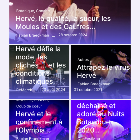
Botanique
,
Concert
Hervé, la qualité, la sueur, les
Moules et des Gaufres…
28 octobre 2024
Fabian Braeckman
cabaret vert
,
Festivals
Hervé défie la
mode, les
Autres
clichés … et les
Attrapez le virus
conditions
Hervé
climatiques.
Autres
,
Botanique
,
Concert
,
Fabian Braeckman
23 août 2024
31 octobre 2021
ReMarck
Contacts
HERVE,
Actualité
,
Concert
,
déchaîné et
Coup de coeur
Hervé et le
adoré au Nuits
confinement à
Botanique
l’Olympia…
2020…
Fabian Braeckman
ConFestMag